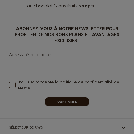
au chocolat & aux fruits rouges
ABONNEZ-VOUS À NOTRE NEWSLETTER POUR
PROFITER DE NOS BONS PLANS ET AVANTAGES
EXCLUSIFS !
Sign
Adresse électronique
Up
for
Our
Newsletter:
J'ai lu et j'accepte la
politique de confidentialité
de
Nestlé.
S'ABONNER
SÉLECTEUR DE PAYS