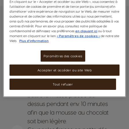
En cliquant sur le « Accepter et accéder au site Web », vous consentez à
l'utilisation de cookies de première et de tierce partie (ou similaire) afin
d'améliorer votre expérience de navigation sur le Web, de mesurer notre
audience et de collecter des informations utiles qui nous permettent,
ainsi qu'à nos partenaires, de vous proposer des publicités adaptées à vos
centres d'intérêt. Pour en savoir plus, consultez notre politique de
PRÉPARATION:
confidentialité et définissez vos préférences
en cliquant ici
ou à tout
moment en cliquant sur le lien
« Paramètres de cookies »
de notre site
Casser le chocolat en morceaux
1
Web.
Plus d'information
et le faire fondre au bain-marie.
Paramètres des cookies
Ajouter 200 ml d'eau au
2
chocolat fondu et mélanger
Accepter et accéder au site Web
jusqu'à ce le tout soit homogène.
Tout refuser
Préparer un bain d'eau glacée et
3
battre la masse placée au-
dessus pendant env. 10 minutes
afin que la mousse au chocolat
soit bien légère.