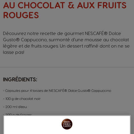
AU CHOCOLAT & AUX FRUITS
ROUGES
Découvrez notre recette de gourmet NESCAFÉ® Dolce
Gusto® Cappuccino, surmonté d'une mousse au chocolat
légère et de fruits rouges. Un dessert raffiné dont on ne se
lasse pas!
INGRÉDIENTS:
- Capsules pour 4 tasses de NESCAFÉ® Dolce Gusto® Cappuccino
- 100 g de chocolat noir
- 200 ml d’eau
- 200 g de fraises
- 4 petites grappes de groseilles