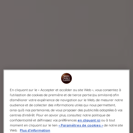
En cliquant sur le « Accepter et accéder au site Web », vous consentez à
l'utilisation de cookies de première et de tierce partie (ou similaire) afin
d'améliorer votre expérience de navigation sur le Web, de mesurer notre
audience et de collecter des informations utiles qui nous permettent,
ainsi qu'à nos partenaires, de vous proposer des publicités adaptées à vos
centres d'intérêt. Pour en savoir plus, consultez notre politique de
confidentialité et définissez vos préférences
en cliquant ici
ou à tout
moment en cliquant sur le lien
« Paramètres de cookies »
de notre site
Web.
Plus d'information