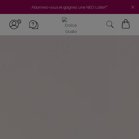
Abonnez-vous et gagnez une NEO Latte!*
My
Cart