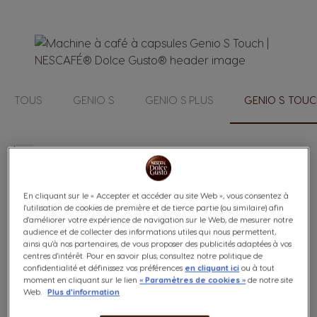
TOUS
GENIO S
GENIO S PLUS
GENIO S TOU
2
Items
Position
Open
Se
En cliquant sur le « Accepter et accéder au site Web », vous consentez à
-28%
l'utilisation de cookies de première et de tierce partie (ou similaire) afin
d'améliorer votre expérience de navigation sur le Web, de mesurer notre
audience et de collecter des informations utiles qui nous permettent,
ainsi qu'à nos partenaires, de vous proposer des publicités adaptées à vos
centres d'intérêt. Pour en savoir plus, consultez notre politique de
confidentialité et définissez vos préférences
en cliquant ici
ou à tout
moment en cliquant sur le lien
« Paramètres de cookies »
de notre site
Web.
Plus d'information
Pack Genio S Touch Anthracite + 1 NEO