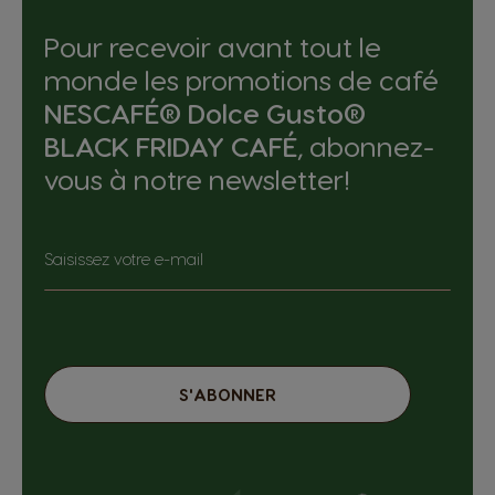
Pour recevoir avant tout le
Colombia
Costa Rica
Spanish
Spanish
monde les promotions de café
NESCAFÉ® Dolce Gusto®
BLACK FRIDAY CAFÉ
, abonnez-
Croatia
Czechia
vous à notre newsletter!
Croatian
Czeck
Denmark
Ecuador
Saisissez votre e-mail
Dannish
Spanish
El Salvador
Estonia
Spanish
Estonian
S'ABONNER
Finland
France
Finnish
French