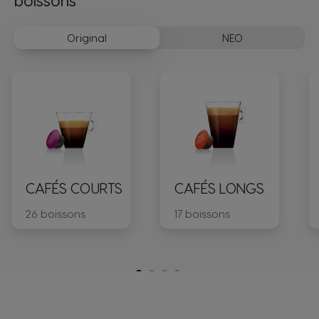
boissons
Original
NEO
Korea
Latvia
Korean
Latvian
Lithuania
Malaysia
Lithuanian
Malay
Malta
Mexico
CAFÉS COURTS
CAFÉS LONGS
Maltese
Spanish
26 boissons
17 boissons
Netherland
Nicaragua
Dutch
Spanish
Norway
Panama