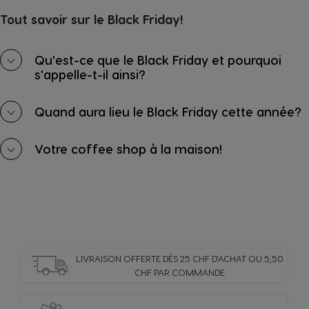
Norwegian
Spanish
Tout savoir sur le Black Friday!
Paraguay
Peru
Qu'est-ce que le Black Friday et pourquoi
Spanish
Spanish
s'appelle-t-il ainsi?
Quand aura lieu le Black Friday cette année?
Philippines
Poland
Filipino
Polish
Votre coffee shop à la maison!
Portugal
Republic of
Ireland
Portuguese
English
Romania
Rusia
LIVRAISON OFFERTE DÈS 25 CHF D'ACHAT OU 5,50
Romanian
Russian
CHF PAR COMMANDE
MACHINES
BOISSONS
ACCESSOIRES