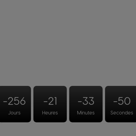
-256
-21
-33
-50
Jours
Heures
Minutes
Secondes