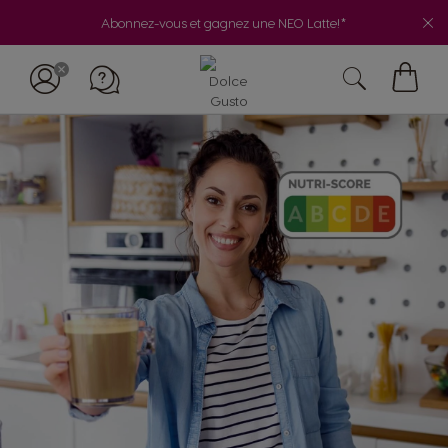
Abonnez-vous et gagnez une NEO Latte!*
My
Cart