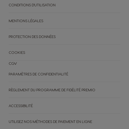
CONDITIONS D'UTILISATION
MENTIONS LÉGALES
PROTECTION DES DONNÉES
COOKIES
CGV
PARAMÈTRES DE CONFIDENTIALITÉ
MACHINES
BOISSONS
ACCESSOIRES
RÈGLEMENT DU PROGRAMME DE FIDÉLITÉ PREMIO
Boissons
ORIGINAL
Boissons
Machines à café
ORIGINAL
Machines à café
DÉVELOPPEMENT DURABLE
ACCESSIBILITÉ
Pods et sachets à base
Goûtez au futur
de papier pour machines
NEO
MON COFFEE SHOP
UTILISEZ NOS MÉTHODES DE PAIEMENT EN LIGNE