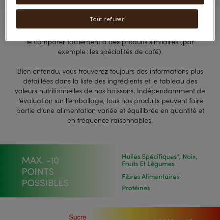
consommer en plus petites quantités.
Tout refuser
De cette manière, le Nutri-Score vous permet de vous faire
une idée rapide de la qualité nutritionnelle du produit et de
le comparer facilement à des produits similaires (par
exemple : les spécialités de café).
Bien entendu, vous trouverez toujours des informations plus
détaillées dans la liste des ingrédients et le tableau des
valeurs nutritionnelles de nos boissons. Indépendamment de
l’évaluation sur l’emballage, tous nos produits peuvent faire
partie d’une alimentation variée et équilibrée en quantité et
en fréquence raisonnables.