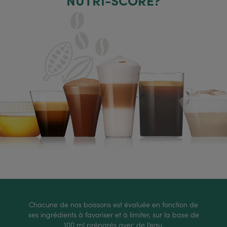
NUTRI-SCORE?
Chacune de nos boissons est évaluée en fonction de
ses ingrédients à favoriser et à limiter, sur la base de
100 ml préparés avec de l’eau.