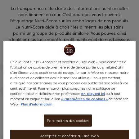
La transparence et la clarté des informations nutritionnelles
nous tiennent à cœur. C’est pourquoi vous trouverez
l’étiquetage Nutri-Score sur les emballages de nos produits.
Le Nutri-Score aide à choisir les aliments les plus sains
parmi un groupe de produits similaire. Vous pouvez ainsi
identifier plus facilement le profil nutritionnel de nos boissons
et les savourer en pleine connaissance de cause.
En cliquant sur le « Accepter et accéder au site Web », vous consentez à
l'utilisation de cookies de première et de tierce partie (ou similaire) afin
d'améliorer votre expérience de navigation sur le Web, de mesurer notre
audience et de collecter des informations utiles qui nous permettent,
QU'EST-CE QUE LE NUTRI-SCORE
ainsi qu'à nos partenaires, de vous proposer des publicités adaptées à vos
?
centres d'intérêt. Pour en savoir plus, consultez notre politique de
confidentialité et définissez vos préférences
en cliquant ici
ou à tout
moment en cliquant sur le lien
« Paramètres de cookies »
de notre site
Le Nutri-Score est un logo présent sur l’avant des
Web.
Plus d'information
emballages de produits. Il permet d’évaluer la qualité
nutritionnelle de ceux-ci rapidement à l’aide d’un code
Paramètres des cookies
couleur et d’une échelle de 5 lettres associées à 5 couleurs
allant de A (vert foncé) pour les aliments les plus favorables
nutritionnellement à E (rouge) pour les aliments à
Accepter et accéder au site Web