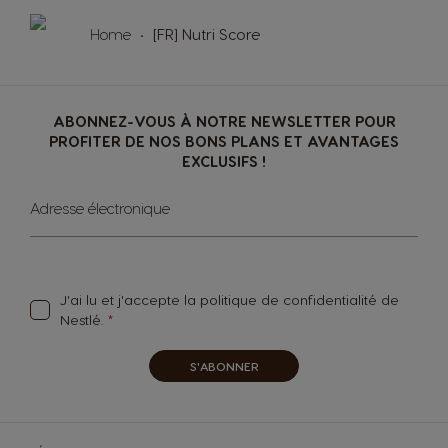
Home
[FR] Nutri Score
ABONNEZ-VOUS À NOTRE NEWSLETTER POUR
PROFITER DE NOS BONS PLANS ET AVANTAGES
EXCLUSIFS !
Sign
Adresse électronique
Up
for
Our
Newsletter:
J'ai lu et j'accepte la
politique de confidentialité
de
Nestlé.
S'ABONNER