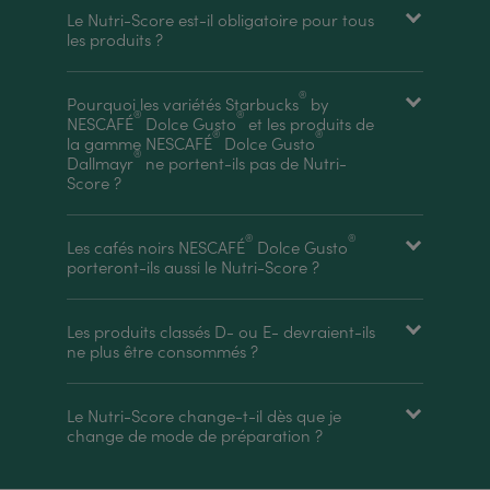
Le Nutri-Score est-il obligatoire pour tous
les produits ?
®
Pourquoi les variétés Starbucks
by
®
®
NESCAFÉ
Dolce Gusto
et les produits de
®
®
la gamme NESCAFÉ
Dolce Gusto
®
Dallmayr
ne portent-ils pas de Nutri-
Score ?
®
®
Les cafés noirs NESCAFÉ
Dolce Gusto
porteront-ils aussi le Nutri-Score ?
Les produits classés D- ou E- devraient-ils
ne plus être consommés ?
Le Nutri-Score change-t-il dès que je
change de mode de préparation ?