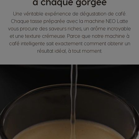
à chaque gorgée
Une véritable expérience de dégustation de café.
Chaque tasse préparée avec la machine NEO Latte
vous procure des saveurs riches, un arôme incroyable
et une texture crémeuse. Parce que notre machine à
café intelligente sait exactement comment obtenir un
résultat idéal, à tout moment.