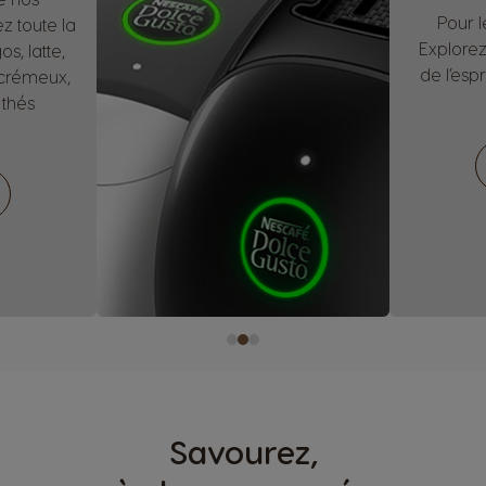
Pour l
z toute la
Explorez
s, latte,
de l’esp
 crémeux,
thés
Savourez,