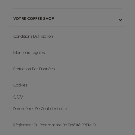
SAISSEZ VOS CODES
NOS ENGAGEMENTS
COMMENT ÇA MARCHE
NOTRE SAC DE RECYCLAGE
POUR CAPSULES ORIGINAL
VOTRE COFFEE SHOP
& PODS NEO
COMPOSTAGE À DOMICILE
NOTRE GAMME
DES PODS NEO
NUTRI-SCORE
Conditions D'utilisation
RECETTES
OFFRES
BLACK FRIDAY
Mentions Légales
AUTRES
Protection Des Données
FAQ
ANNULEZ VOTRE COMMANDE
Cookies
CGV
Paramètres De Confidentialité
Règlement Du Programme De Fidélité PREMIO