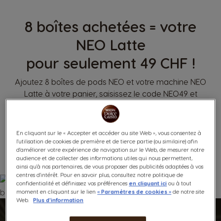
8 boîtes achetées = votre
NEO Latte
pour seulement 49 CHF !
Ajoutez 8 boîtes de pods NEO et votre machine NEO
Latte à votre panier, saisissez le code NEO49 et
profitez de votre remise avec livraison gratuite sous 24
à 48 heures !
En cliquant sur le « Accepter et accéder au site Web », vous consentez à
l'utilisation de cookies de première et de tierce partie (ou similaire) afin
Conditions générales
d'améliorer votre expérience de navigation sur le Web, de mesurer notre
audience et de collecter des informations utiles qui nous permettent,
ainsi qu'à nos partenaires, de vous proposer des publicités adaptées à vos
centres d'intérêt. Pour en savoir plus, consultez notre politique de
confidentialité et définissez vos préférences
en cliquant ici
ou à tout
moment en cliquant sur le lien
« Paramètres de cookies »
de notre site
Web.
Plus d'information