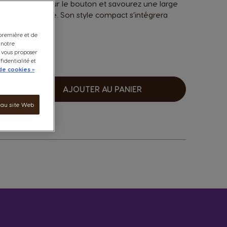
oisson, appuyez sur le bouton et savourez une large
rofessionnelle. Son style compact s’intégrera
 première et de
 notre
e vous proposer
fidentialité et
de cookies »
AJOUTER AU PANIER
ugmenter
 au site Web