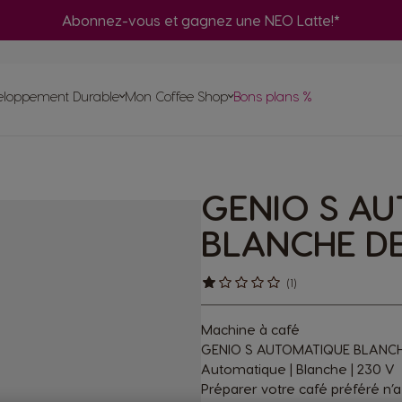
Abonnez-vous et gagnez une NEO Latte!*
Adaptateur
fé
Co
ma
eloppement Durable
Mon Coffee Shop
Bons plans %
Commande
rapide
Uti
Trouvez le système qui vous
ent
s à base
GENIO S A
psules
Compostage à domicile des pods NEO
correspond
Préparez une sélection de cafés noirs NEO
ma
ettes
ECIAL.T®
achines
NEO
avec votre machine ORIGINAL
utur
BLANCHE DE
riginal
(1)
Machine à café
GENIO S AUTOMATIQUE BLANCH
Automatique | Blanche | 230 V
Préparer votre café préféré n’a