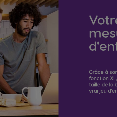
Votr
mesu
d'en
Grâce à son
fonction XL
taille de la
vrai jeu d’e