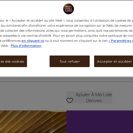
choisissez la taille de votre b
gamme de boissons de qualité p
dans toutes les cuisines.
sur le « Accepter et accéder au site Web », vous consentez à l'utilisation de cookies de
Informations supplémentaires
e (ou similaire) afin d'améliorer votre expérience de navigation sur le Web, de mesurer
de collecter des informations utiles qui nous permettent, ainsi qu'à nos partenaires, d
94.90 CHF
és adaptées à vos centres d'intérêt. Pour en savoir plus, consultez notre politique de con
os préférences
en cliquant ici
ou à tout moment en cliquant sur le lien
« Paramètres 
e Web.
Plus d'information
rmations
Diminuer
Quantité
A
es des cookies
Tout refuser
Accepter et accéder
Ajouter À Ma Liste D'envies
Ajouter À Ma Liste
D'envies