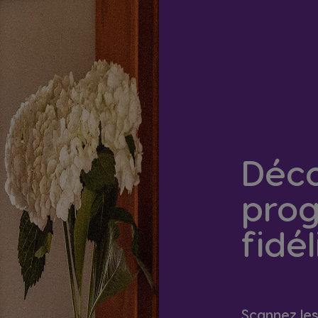
Déco
pro
fidé
Scannez le