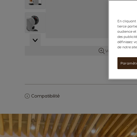
View larger image
En cliquant 
tierce parti
audience et 
des publicit
View larger image
définissez v
de notre sit
Voir plus d’info
Paramètr
Compatibilité