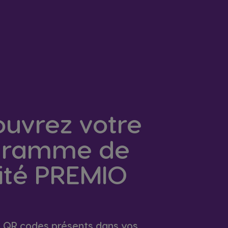
uvrez votre
gramme de
lité PREMIO
s QR codes présents dans vos