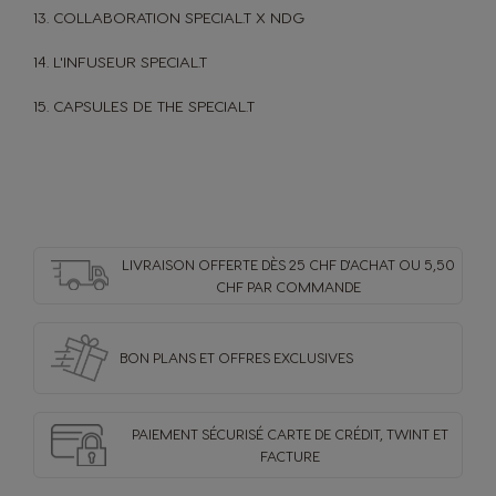
13. COLLABORATION SPECIAL.T X NDG
14. L'INFUSEUR SPECIAL.T
15. CAPSULES DE THE SPECIAL.T
Sélecteur de pays
LIVRAISON OFFERTE DÈS 25 CHF D'ACHAT OU 5,50
Argentina
Austria
CHF PAR COMMANDE
Spanish
German
BON PLANS ET OFFRES
EXCLUSIVES
Belgium
Belgium
French
Dutch
PAIEMENT SÉCURISÉ
CARTE DE CRÉDIT,
TWINT ET
FACTURE
Brazil
Bulgaria