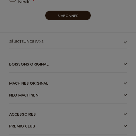
Nestlé.
El Salvador
Estonia
Spanish
Estonian
S'ABONNER
Finland
France
Finnish
French
SÉLECTEUR DE PAYS
Germany
Greece
BOISSONS ORIGINAL
German
Greek
MACHINES ORIGINAL
Guatemala
Honduras
Spanish
Spanish
NEO MACHINEN
Hong Kong
Hong Kong
ACCESSOIRES
English
Chinese
PREMIO CLUB