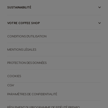
Hungary
Indonesia
SUSTAINABILITÉ
Hungarian
Indonesian
VOTRE COFFEE SHOP
Italy
Japan
Italian
Japanese
CONDITIONS D'UTILISATION
Korea
Latvia
MENTIONS LÉGALES
Korean
Latvian
PROTECTION DES DONNÉES
Lithuania
Malaysia
COOKIES
Lithuanian
Malay
CGV
Malta
Mexico
PARAMÈTRES DE CONFIDENTIALITÉ
Maltese
Spanish
RÈGLEMENT DU PROGRAMME DE FIDÉLITÉ PREMIO