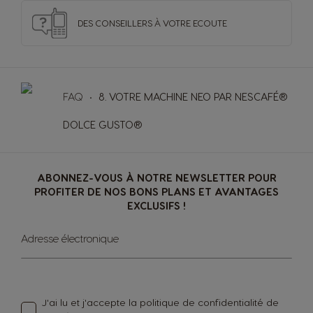
Portuguese
Bulgarian
DES CONSEILLERS
À VOTRE ECOUTE
Caribbean
Chile
English
Spanish
FAQ
8. VOTRE MACHINE NEO PAR NESCAFÉ®
DOLCE GUSTO®
Colombia
Costa Rica
Spanish
Spanish
ABONNEZ-VOUS À NOTRE NEWSLETTER POUR
Croatia
Czechia
PROFITER DE NOS BONS PLANS ET AVANTAGES
EXCLUSIFS !
Croatian
Czeck
Sign
Adresse électronique
Up
Denmark
Ecuador
for
Dannish
Spanish
Our
Newsletter:
J'ai lu et j'accepte la
politique de confidentialité
de