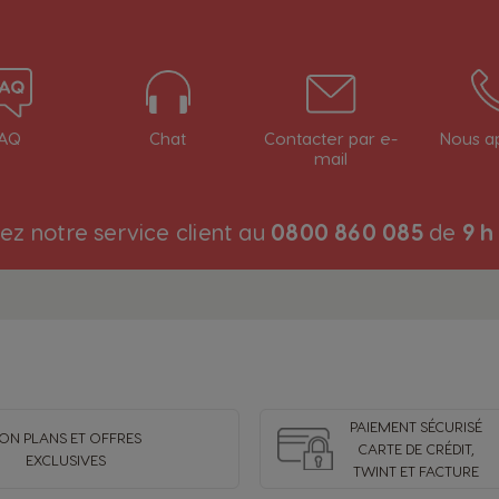
AQ
Chat
Contacter par e-
Nous a
mail
ez notre service client au
0800 860 085
de
9 h
PAIEMENT SÉCURISÉ
ON PLANS ET OFFRES
CARTE DE CRÉDIT,
EXCLUSIVES
TWINT ET FACTURE