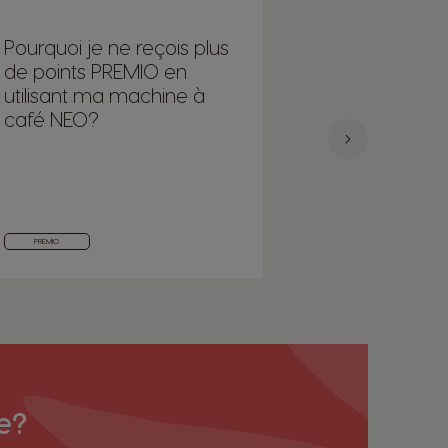
Pourquoi je ne reçois plus
Puis-je enre
de points PREMIO en
paramètres 
utilisant ma machine à
personnalis
café NEO?
machine NEO
NESCAFÉ® D
Gusto®?
UTILISATION
PREMIO
QUOTIDIENNE
e?