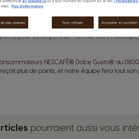
os préférences
en cliquant ici
ou à tout moment en cliquant sur le lien
« Paramètres 
e Web.
Plus d'information
à votre machine NEO Latte par NESCAFÉ® Dolce Gu
es des cookies
Tout refuser
Accepter et accéder
st donc ce compte qui reçoit les points.
de points pour cette période. Vérifiez votre Histor
ce consommateurs NESCAFÉ® Dolce Gusto® au 0800 
çoit plus de points, et notre équipe fera tout son 
rticles
pourraient aussi vous inté