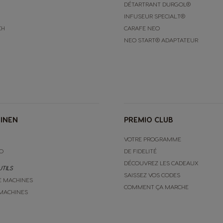
DÉTARTRANT DURGOL®
INFUSEUR SPECIAL.T®
CH
CARAFE NEO
NEO START® ADAPTATEUR
INEN
PREMIO CLUB
VOTRE PROGRAMME
O
DE FIDELITÉ
DÉCOUVREZ LES CADEAUX
UTILS
SAISSEZ VOS CODES
E MACHINES
COMMENT ÇA MARCHE
MACHINES