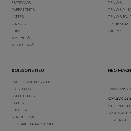
ESPRESSOS
GENIO S
CAFÉS LONGS
GENIO S PLUS
LATTES
GENIO S TOU
CHOCOLATS
INFINISSIMA
THÉS
MINI ME
SPECIAL.T®
STARBUCKS®
BOISSONS NEO
NEO MACH
TOUTES NOS BOISSONS
NEO
ESPRESSOS
Découvrez NE
CAFÉS LONGS
SERVICES & O
LATTES
AIDE EN LIGN
CHOCOLATS
COMPARATIF 
STARBUCKS®
DÉTARTAGE
COMMANDER RAPIDEMENT