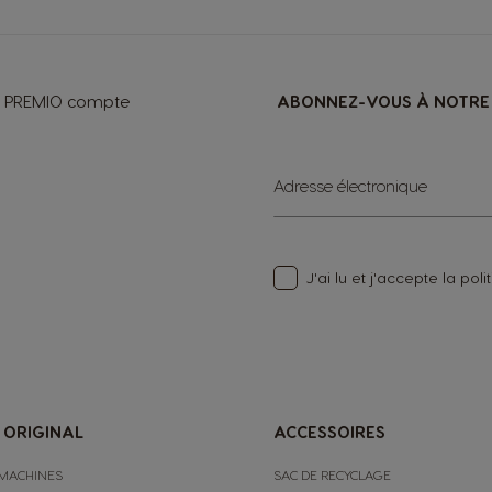
ts PREMIO compte
ABONNEZ-VOUS À NOTRE 
Sign
Adresse électronique
Up
for
Our
Newsletter:
J'ai lu et j'accepte la
poli
 ORIGINAL
ACCESSOIRES
MACHINES
SAC DE RECYCLAGE