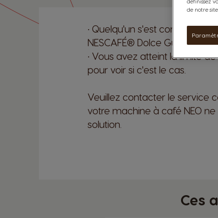
définissez v
de notre sit
• Quelqu'un s'est connecté 
Paramètr
NESCAFÉ® Dolce Gusto®, et c'e
• Vous avez atteint la limite 
pour voir si c'est le cas.
Veuillez contacter le servi
votre machine à café NEO ne re
solution.
Ces a