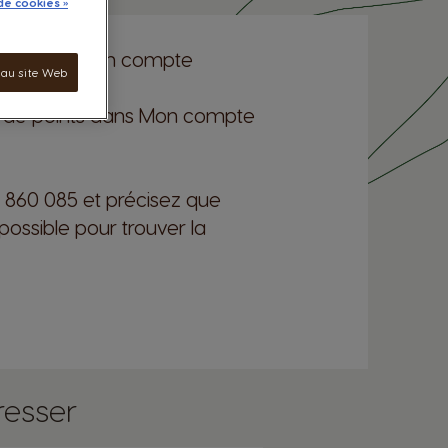
de cookies »
sto® avec son compte
 au site Web
ique de points dans Mon compte
860 085 et précisez que
possible pour trouver la
resser