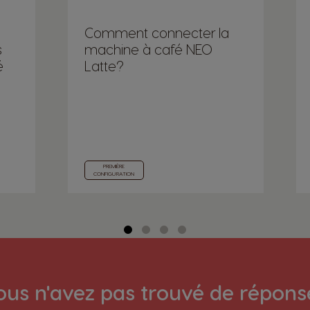
Comment connecter la
s
machine à café NEO
é
Latte?
PREMIÈRE
CONFIGURATION
ous n'avez pas trouvé de répons