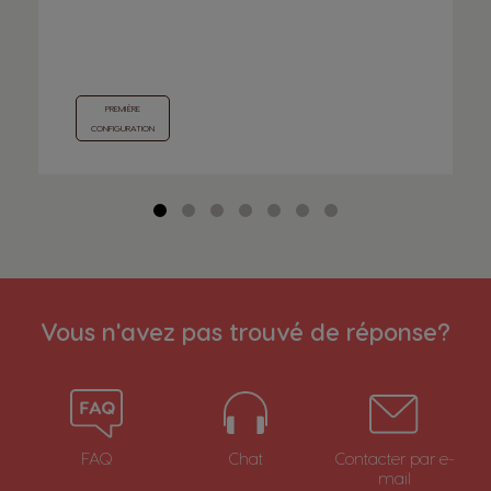
Argentina
Austria
Spanish
German
PREMIÈRE
Belgium
Belgium
CONFIGURATION
French
Dutch
Brazil
Bulgaria
Portuguese
Bulgarian
Vous n'avez pas trouvé de réponse?
Caribbean
Chile
English
Spanish
Colombia
Costa Rica
FAQ
Chat
Contacter par e-
Spanish
Spanish
mail