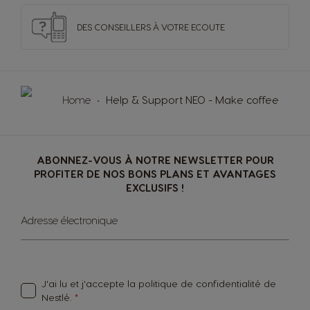
Slovakia
Slovenia
Slovak
Slovene
DES CONSEILLERS
À VOTRE ECOUTE
Spain
Sweden
Spanish
Swedish
Home
Help & Support NEO - Make coffee
Switzerland
Switzerland
German
French
ABONNEZ-VOUS À NOTRE NEWSLETTER POUR
PROFITER DE NOS BONS PLANS ET AVANTAGES
EXCLUSIFS !
Taiwan
Taiwan
English
Taiwanese
Sign
Adresse électronique
Up
for
Our
Thailand
Thailand
Newsletter:
English
Thai
J'ai lu et j'accepte la
politique de confidentialité
de
Nestlé.