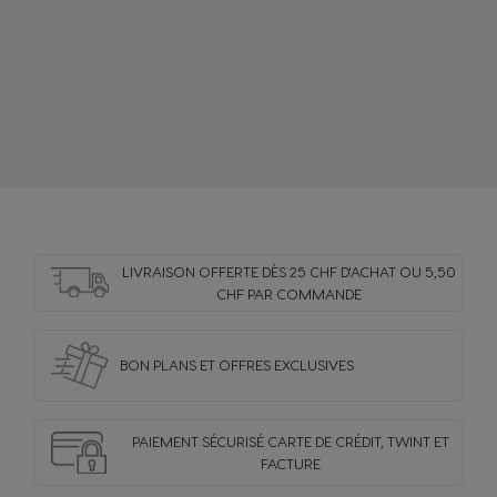
Spanish
Spanish
Philippines
Poland
Filipino
Polish
Portugal
Republic of
Ireland
Portuguese
English
LIVRAISON OFFERTE DÈS 25 CHF D'ACHAT OU 5,50
CHF PAR COMMANDE
Romania
Rusia
Romanian
Russian
BON PLANS ET OFFRES
EXCLUSIVES
Serbia
Singapore
Serbian
Malay
PAIEMENT SÉCURISÉ
CARTE DE CRÉDIT,
TWINT ET
FACTURE