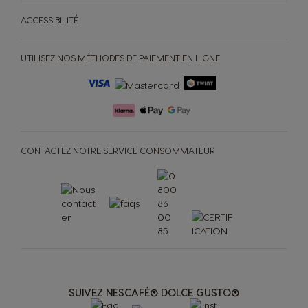
Pods et sachets à base
Goûtez au futur
de papier pour machines
NEO
ACCESSIBILITÉ
MON COFFEE SHOP
Trouvez le système qui vous correspond
UTILISEZ NOS MÉTHODES DE PAIEMENT EN LIGNE
BONS PLANS %
Commande rapide
Comparaison des
Utilisation et entretien
NEWSLETTER
machines
machines
SWITZERLAND - FRANÇAIS
CONTACTEZ NOTRE SERVICE CONSOMMATEUR
SUIVEZ NESCAFÉ® DOLCE GUSTO®