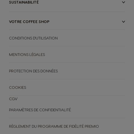
SUSTAINABILITÉ
VOTRE COFFEE SHOP
CONDITIONS D'UTILISATION
MENTIONS LÉGALES
PROTECTION DES DONNÉES
COOKIES
CGV
MACHINES
BOISSONS
PARAMÈTRES DE CONFIDENTIALITÉ
ACCESSOIRES
Boissons
ORIGINAL
Boissons
RÈGLEMENT DU PROGRAMME DE FIDÉLITÉ PREMIO
Machines à café
ORIGINAL
Machines à café
DÉVELOPPEMENT DURABLE