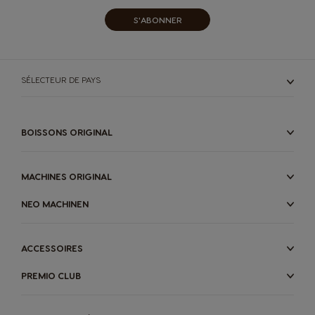
Turkey
UAE
S'ABONNER
Turkish
English
UAE
Ukraine
SÉLECTEUR DE PAYS
Arabic
Ukrainian
BOISSONS ORIGINAL
Uruguay
United Kingdom
Spanish
English
MACHINES ORIGINAL
NEO MACHINEN
Venezuela
Spanish
ACCESSOIRES
PREMIO CLUB