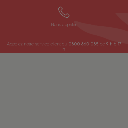
Croatia
Czechia
Croatian
Czeck
Nous appeler
Denmark
Ecuador
Appelez notre service client au
0800 860 085
de
9 h à 17
Dannish
Spanish
h
El Salvador
Estonia
Spanish
Estonian
Finland
France
Finnish
French
Germany
Greece
German
Greek