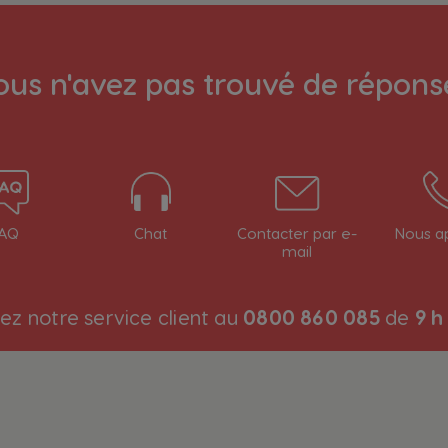
ous n'avez pas trouvé de répons
Sélecteur de pays
AQ
Chat
Contacter par e-
Nous a
Austria
mail
German
ez notre service client au
0800 860 085
de
9 h
Brazil
Portuguese
Chile