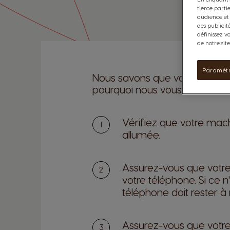
tierce parti
audience et 
des publicit
définissez v
de notre sit
Paramètr
Nous savons que vous souhaite
pourquoi nous vous recommand
Vérifiez que votre ma
allumée.
Assurez-vous que votr
votre téléphone. Si ce 
téléphone doit rester 
Assurez-vous que votr