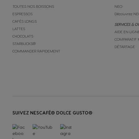
Norway
TOUTES NOS BOISSONS
NEO
Norwegian
ESPRESSOS
Découvrez NE
CAFÉS LONGS
SERVICES & O
LATTES
Peru
AIDE EN LIGN
CHOCOLATS
Spanish
COMPARATIF 
STARBUCKS®
DÉTARTAGE
COMMANDER RAPIDEMENT
Portugal
Portuguese
Rusia
Russian
SUIVEZ NESCAFÉ® DOLCE GUSTO®
Slovakia
Slovak