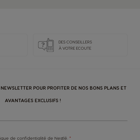
Spanish
Czechia
Czeck
DES CONSEILLERS
À VOTRE ECOUTE
El Salvador
Spanish
France
NEWSLETTER POUR PROFITER DE NOS BONS PLANS ET
French
AVANTAGES EXCLUSIFS !
Guatemala
Spanish
Hong Kong
tique de confidentialité
de Nestlé.