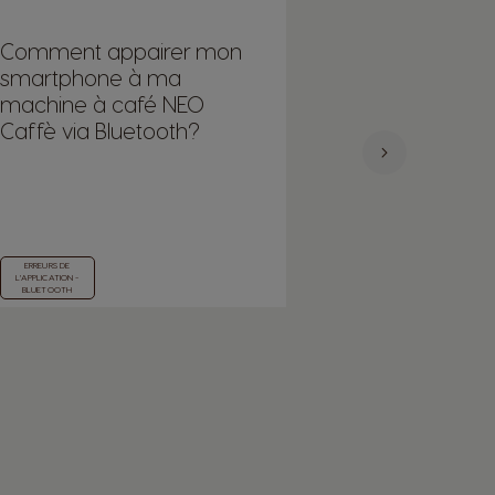
Comment appairer mon
Pourquoi mo
smartphone à ma
Fi a-t-il dispa
machine à café NEO
Caffè via Bluetooth?
ERREURS DE
ERREURS DE
L'APPLICATION -
L'APPLICATION - WI-FI
BLUETOOTH