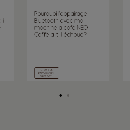
Pourquoi l'appairage
il
Bluetooth avec ma
é
machine à café NEO
Caffè a-t-il échoué?
ERREURS DE
L'APPLICATION -
BLUETOOTH