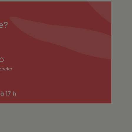
e?
ppeler
Belgium
French
 à 17 h
Bulgaria
Bulgarian
Colombia