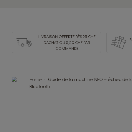
English
Costa Rica
Spanish
LIVRAISON OFFERTE DÈS 25 CHF
B
D'ACHAT OU 5,50 CHF PAR
Denmark
COMMANDE
Dannish
Estonia
Home
Guide de la machine NEO – échec de l
Estonian
Bluetooth
Germany
German
Honduras