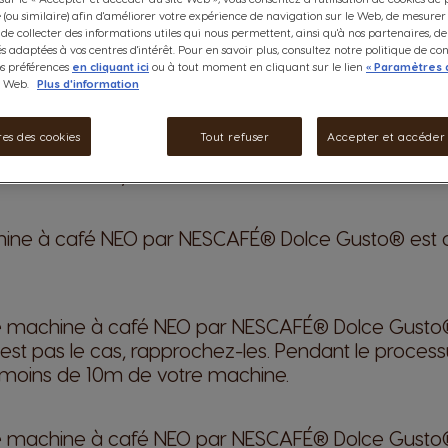
e (ou similaire) afin d'améliorer votre expérience de navigation sur le Web, de mesurer
de collecter des informations utiles qui nous permettent, ainsi qu'à nos partenaires, d
és adaptées à vos centres d'intérêt. Pour en savoir plus, consultez notre politique de con
os préférences
en cliquant ici
ou à tout moment en cliquant sur le lien
« Paramètres 
e Web.
Plus d'information
es des cookies
Tout refuser
Accepter et accéder
z pouvoir à nouveau profiter de vos boissons favor
ons d'essayer les solutions suivantes:
chine à café NEO par NESCAFÉ® Dolce Gusto® est
e machine à café NEO par NESCAFÉ® Dolce Gusto® 
n'est pas le cas, rapprochez-les. Pendant le proces
à moins de 10m de votre machine.
e machine à café NEO par NESCAFÉ® Dolce Gusto®