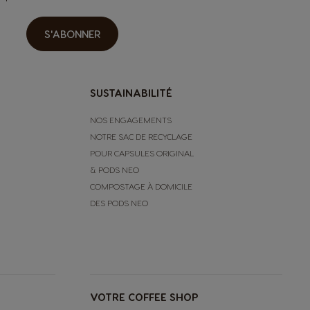
Chinese
S'ABONNER
Italy
Italian
SUSTAINABILITÉ
NOS ENGAGEMENTS
Latvia
NOTRE SAC DE RECYCLAGE
Latvian
POUR CAPSULES ORIGINAL
& PODS NEO
Malta
COMPOSTAGE À DOMICILE
Maltese
DES PODS NEO
Nicaragua
Spanish
VOTRE COFFEE SHOP