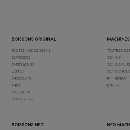
Spanish
Hungary
Hungarian
BOISSONS ORIGINAL
MACHINES
TOUTES NOS BOISSONS
TOUTES NOS 
Japan
ESPRESSOS
GENIO S
Japanese
CAFÉS LONGS
GENIO S PLUS
LATTES
GENIO S TOU
Lithuania
CHOCOLATS
INFINISSIMA
Lithuanian
THÉS
MINI ME
SPECIAL.T®
STARBUCKS®
Mexico
Spanish
BOISSONS NEO
NEO MACH