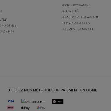
Panama
VOTRE PROGRAMME
Spanish
O
DE FIDELITÉ
DÉCOUVREZ LES CADEAUX
UTILS
SAISSEZ VOS CODES
Philippines
E MACHINES
COMMENT ÇA MARCHE
Filipino
MACHINES
Republic of Ireland
English
Serbia
Serbian
UTILISEZ NOS MÉTHODES DE PAIEMENT EN LIGNE
Slovenia
Slovene