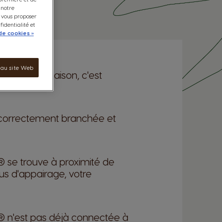
 notre
e vous proposer
fidentialité et
de cookies »
 au site Web
ites à la maison, c'est
 correctement branchée et
se trouve à proximité de
sus d'appairage, votre
 n'est pas déjà connectée à