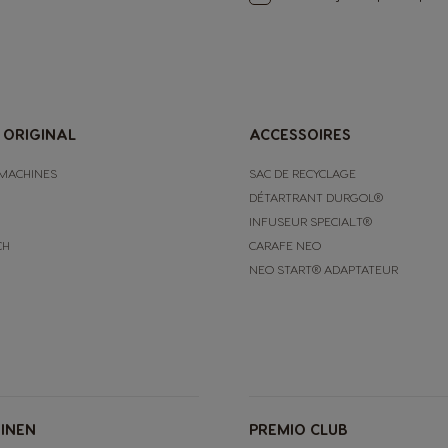
English
Indonesia
Indonesian
 ORIGINAL
ACCESSOIRES
MACHINES
SAC DE RECYCLAGE
Korea
DÉTARTRANT DURGOL®
Korean
INFUSEUR SPECIAL.T®
CH
CARAFE NEO
Malaysia
NEO START® ADAPTATEUR
Malay
Netherland
Dutch
INEN
PREMIO CLUB