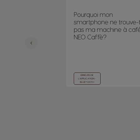
Pourquoi mon
smartphone ne trouve-t-
pas ma machine à caf
NEO Caffè?
ERREURS DE
L'APPLICATION -
BLUETOOTH