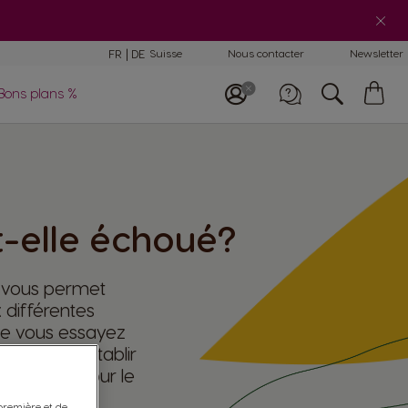
mparaison des
FR
DE
Suisse
Nous contacter
Newsletter
chines
My
Bons plans %
E-Mail
Car
lisation et
tretien machines
Appelez-nous
0800 86 00 85
t-elle échoué?
 vous permet
 différentes
que vous essayez
uvons pas établir
e Gusto® pour le
 première et de