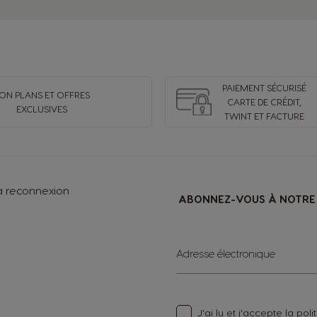
Spanish
Croatia
Croatian
PAIEMENT SÉCURISÉ
ON PLANS ET OFFRES
CARTE DE CRÉDIT,
EXCLUSIVES
Ecuador
TWINT ET FACTURE
Spanish
Finland
a reconnexion
ABONNEZ-VOUS À NOTRE 
Finnish
Greece
Sign
Adresse électronique
Up
Greek
for
Our
Newsletter:
Hong Kong
J'ai lu et j'accepte la
poli