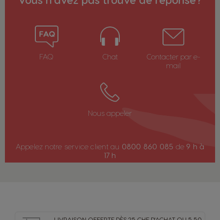
Sélecteur de pays
FAQ
Chat
Contacter par e-
Argentina
Austria
mail
Spanish
German
Belgium
Belgium
Nous appeler
French
Dutch
Appelez notre service client au
0800 860 085
de
9 h à
Brazil
Bulgaria
17 h
Portuguese
Bulgarian
Caribbean
Chile
English
Spanish
LIVRAISON OFFERTE DÈS 25 CHF D'ACHAT OU 5,50