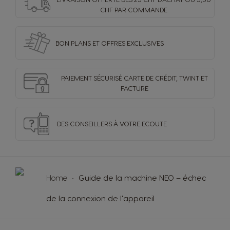
CHF PAR COMMANDE
Colombia
Costa Rica
Spanish
Spanish
BON PLANS ET OFFRES
EXCLUSIVES
Croatia
Czechia
PAIEMENT SÉCURISÉ
CARTE DE CRÉDIT,
TWINT ET
Croatian
Czeck
FACTURE
Denmark
Ecuador
DES CONSEILLERS
À VOTRE ECOUTE
Dannish
Spanish
El Salvador
Estonia
Home
Guide de la machine NEO – échec
Spanish
Estonian
de la connexion de l'appareil
Finland
France
Finnish
French