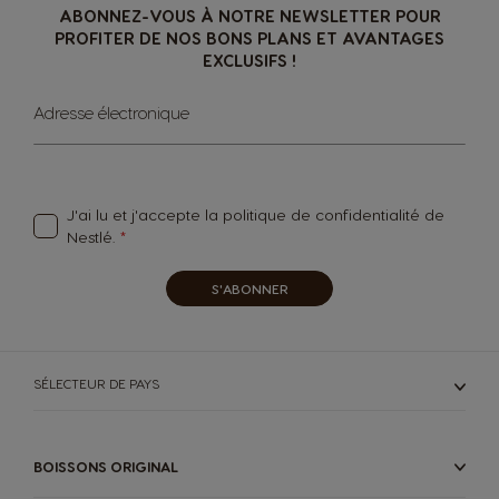
ABONNEZ-VOUS À NOTRE NEWSLETTER POUR
PROFITER DE NOS BONS PLANS ET AVANTAGES
EXCLUSIFS !
Germany
Greece
German
Greek
Sign
Adresse électronique
Up
for
Guatemala
Honduras
Our
Newsletter:
Spanish
Spanish
J'ai lu et j'accepte la
politique de confidentialité
de
Nestlé.
Hong Kong
Hong Kong
S'ABONNER
English
Chinese
Hungary
Indonesia
SÉLECTEUR DE PAYS
Hungarian
Indonesian
BOISSONS ORIGINAL
Italy
Japan