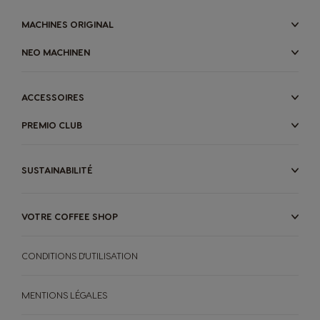
Italian
Japanese
MACHINES ORIGINAL
Korea
Latvia
NEO MACHINEN
Korean
Latvian
ACCESSOIRES
Lithuania
Malaysia
PREMIO CLUB
Lithuanian
Malay
SUSTAINABILITÉ
Malta
Mexico
Maltese
Spanish
VOTRE COFFEE SHOP
Netherland
Nicaragua
CONDITIONS D'UTILISATION
Dutch
Spanish
MENTIONS LÉGALES
Norway
Panama