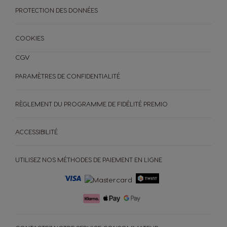
Norwegian
Spanish
PROTECTION DES DONNÉES
COOKIES
Paraguay
Peru
Spanish
Spanish
CGV
PARAMÈTRES DE CONFIDENTIALITÉ
Philippines
Poland
Filipino
Polish
RÈGLEMENT DU PROGRAMME DE FIDÉLITÉ PREMIO
ACCESSIBILITÉ
Portugal
Republic of
Ireland
Portuguese
English
UTILISEZ NOS MÉTHODES DE PAIEMENT EN LIGNE
Romania
Rusia
Romanian
Russian
MACHINES
BOISSONS
ACCESSOIRES