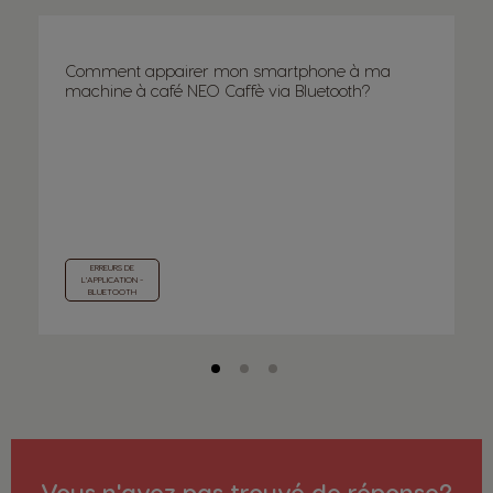
Comment appairer mon smartphone à ma
machine à café NEO Caffè via Bluetooth?
ERREURS DE
L'APPLICATION -
BLUETOOTH
Vous n'avez pas trouvé de réponse?