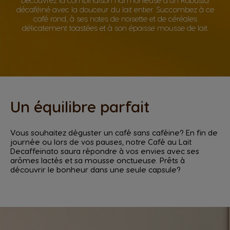
Découvrez la combinaison harmonieuse d’un Robusta
décaféiné avec la douceur du lait entier. Succombez à ce
café rond, à ses notes de noisette et de céréales
délicatement toastées et à son épaisse mousse de lait.
Un équilibre parfait
Vous souhaitez déguster un café sans caféine? En fin de
journée ou lors de vos pauses, notre Café au Lait
Decaffeinato saura répondre à vos envies avec ses
arômes lactés et sa mousse onctueuse. Prêts à
découvrir le bonheur dans une seule capsule?