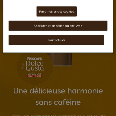
Paramètres des cookies
Accepter et accéder au site Web
Tout refuser
Une délicieuse harmonie
sans caféine