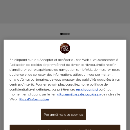
LUNGO PACK AVANTAGE - 96
En cliquant sur le « Accepter et accéder au site Web », vous consentez à
CAPSULES
l'utilisation de cookies de première et de tierce partie (ou similaire) afin
d'améliorer votre expérience de navigation sur le Web, de mesurer notre
audience et de collecter des informations utiles qui nous permettent,
Équilibré et torréfié
ainsi qu'à nos partenaires, de vous proposer des publicités adaptées à vos
6
centres d'intérêt. Pour en savoir plus, consultez notre politique de
confidentialité et définissez vos préférences
en cliquant ici
ou à tout
(0)
INTENSITÉ
moment en cliquant sur le lien
« Paramètres de cookies »
de notre site
Web.
Plus d'information
Capsules:
x96
Icône de capsule.
Paramètres des cookies
Profitez de notre Pack Avantage LUNGO NESCAFÉ®
Dolce Gusto® avec un total de 96 capsules café pour