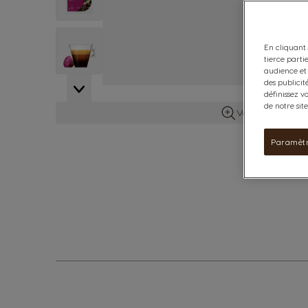
View larger image
En cliquant 
tierce parti
audience et 
des publicit
définissez v
de notre sit
Voir plus d’info
Paramètr