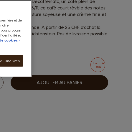
o® Espresso Decaffeinato, un café plein de
e intensité de 5/11, ce café court révèle des notes
 grillées, une texture soyeuse et une crème fine et
 première et de
 notre
 CHF par commande. A partir de 25 CHF d’achat la
e vous proposer
la Suisse et le Lichtenstein. Pas de livraison possible
fidentialité et
de cookies »
 au site Web
Jusqu’à
-35%
anier
AJOUTER AU PANIER
ugmenter