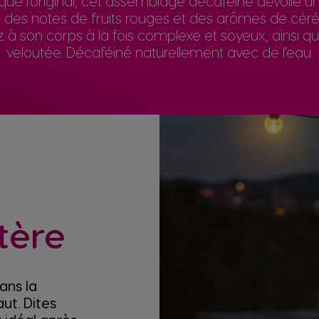
que l’original, cet assemblage décaféiné dévoile u
des notes de fruits rouges et des arômes de céré
 son corps à la fois complexe et soyeux, ainsi qu'à
veloutée. Décaféiné naturellement avec de l’eau.
tère
ans la
aut. Dites