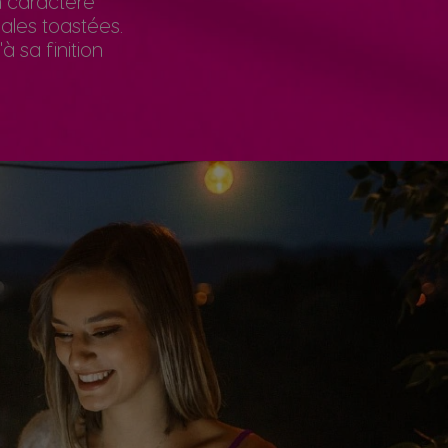
n caractère
ales toastées.
 sa finition