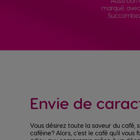
Aussi bon 
marqué, avec 
Succombez à
Envie de carac
Vous désirez toute la saveur du café, s
caféine? Alors, c'est le café qu'il vous f