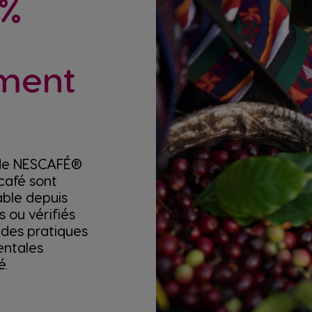
0%
ement
de NESCAFÉ®
café sont
able depuis
s ou vérifiés
des pratiques
entales
é.