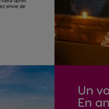
 idéal après
vez envie de
Un v
En a