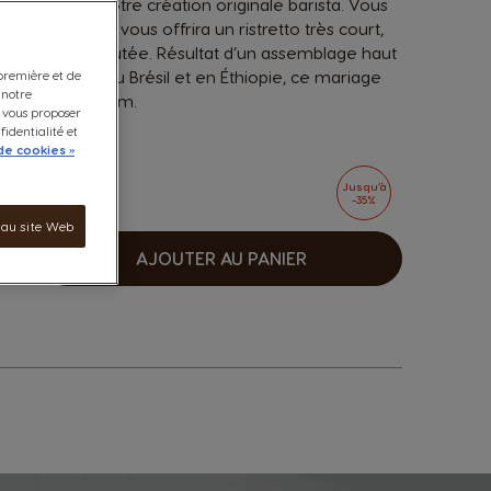
et savourez notre création originale barista. Vous
e café noir, qui vous offrira un ristretto très court,
olorée et veloutée. Résultat d’un assemblage haut
ent produit au Brésil et en Éthiopie, ce mariage
 première et de
 notre
ltivé au Vietnam.
e vous proposer
fidentialité et
de cookies »
Jusqu’à
-35%
anier
 au site Web
AJOUTER AU PANIER
ugmenter