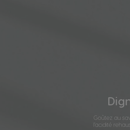
Dign
Goûtez au savo
l’acidité reha