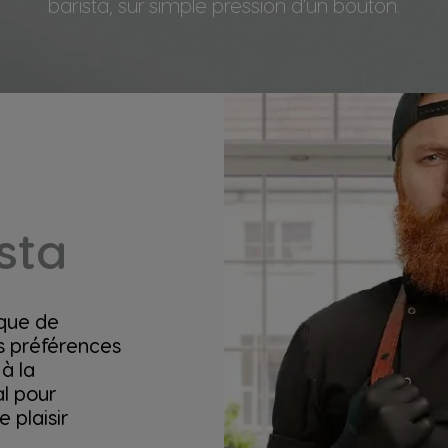
barista, sur simple pression d'un bouton.
ista
 que de
os préférences
à la
al pour
e plaisir