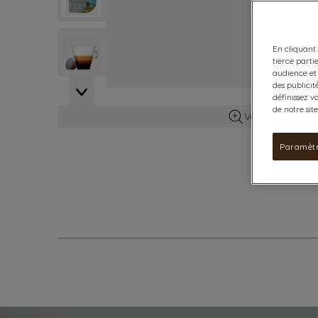
View larger image
En cliquant 
tierce parti
audience et 
des publicit
définissez v
de notre sit
Voir plus d’info
Paramètr