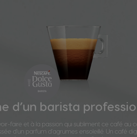
e d’un barista professi
ir-faire et à la passion qui subliment ce café au c
ussée d'un parfum d'agrumes ensoleillé. Un café di