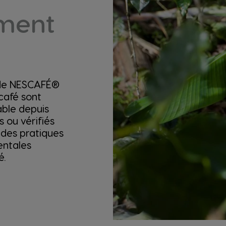
ement
de NESCAFÉ®
café sont
able depuis
s ou vérifiés
des pratiques
entales
é.