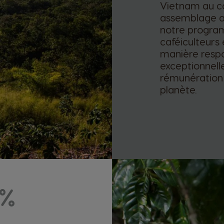
Vietnam au co
assemblage a
notre progra
caféiculteurs
manière respo
exceptionnelle
rémunération j
planète.
0%