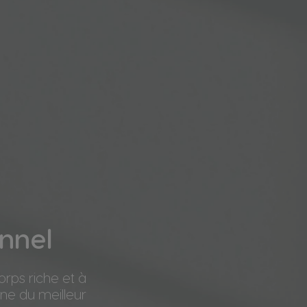
onnel
orps riche et à
gne du meilleur