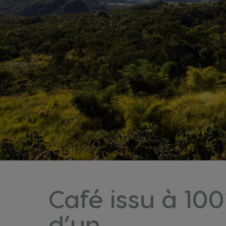
Café issu à 10
d’un