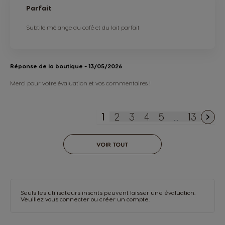
Parfait
Subtile mélange du café et du lait parfait
Réponse de la boutique
- 13/05/2026
Merci pour votre évaluation et vos commentaires !
1
2
3
4
5
...
13
You're currently reading p
Page
Page
Page
Page
Page
VOIR TOUT
Seuls les utilisateurs inscrits peuvent laisser une évaluation.
Veuillez vous
connecter
ou
créer un compte
.