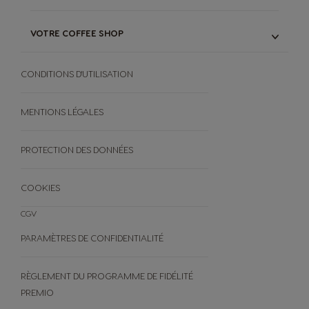
NOS ENGAGEMENTS
COMMENT ÇA MARCHE
NOTRE SAC DE RECYCLAGE
POUR CAPSULES ORIGINAL
VOTRE COFFEE SHOP
& PODS NEO
COMPOSTAGE À DOMICILE
NOTRE GAMME
DES PODS NEO
NUTRI-SCORE
CONDITIONS D'UTILISATION
RECETTES
OFFRES
BLACK FRIDAY
MENTIONS LÉGALES
AUTRES
PROTECTION DES DONNÉES
FAQ
ANNULEZ VOTRE COMMANDE
COOKIES
CGV
PARAMÈTRES DE CONFIDENTIALITÉ
RÈGLEMENT DU PROGRAMME DE FIDÉLITÉ
PREMIO