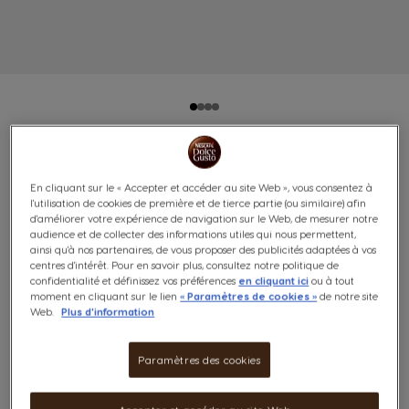
ESPRESSO INTENSO PACK
En cliquant sur le « Accepter et accéder au site Web », vous consentez à
AVANTAGE - 96 CAPSULES
l'utilisation de cookies de première et de tierce partie (ou similaire) afin
d'améliorer votre expérience de navigation sur le Web, de mesurer notre
audience et de collecter des informations utiles qui nous permettent,
Corsé et épicé
ainsi qu'à nos partenaires, de vous proposer des publicités adaptées à vos
7
centres d'intérêt. Pour en savoir plus, consultez notre politique de
confidentialité et définissez vos préférences
en cliquant ici
ou à tout
(0)
INTENSITÉ
moment en cliquant sur le lien
« Paramètres de cookies »
de notre site
Web.
Plus d'information
Capsules:
x96
Icône de capsule.
Paramètres des cookies
Profitez de notre Pack Avantage ESPRESSO INTENSO
NESCAFÉ® Dolce Gusto® avec un total de 96 capsules