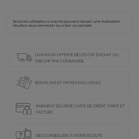
Seuls les utilisateurs inscrits peuvent laisser une évaluation.
Veuillez vous
connecter
ou
créer un compte
.
LIVRAISON OFFERTE DÈS 25 CHF D'ACHAT OU
5,50 CHF PAR COMMANDE
BON PLANS ET OFFRES
EXCLUSIVES
PAIEMENT SÉCURISÉ
CARTE DE CRÉDIT,
TWINT ET
FACTURE
DES CONSEILLERS
À VOTRE ECOUTE