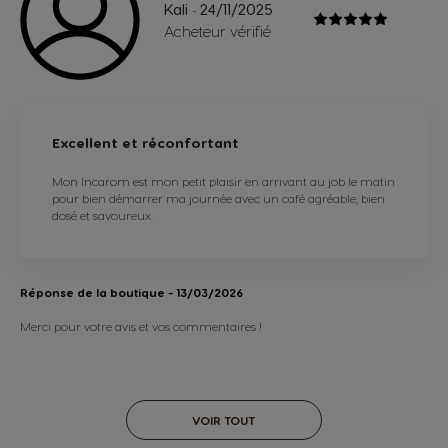
Kali
24/11/2025
-
Acheteur vérifié
Excellent et réconfortant
Mon Incarom est mon petit plaisir en arrivant au job le matin
pour bien démarrer ma journée avec un café agréable, bien
dosé et savoureux.
Réponse de la boutique
- 13/03/2026
Merci pour votre avis et vos commentaires !
VOIR TOUT