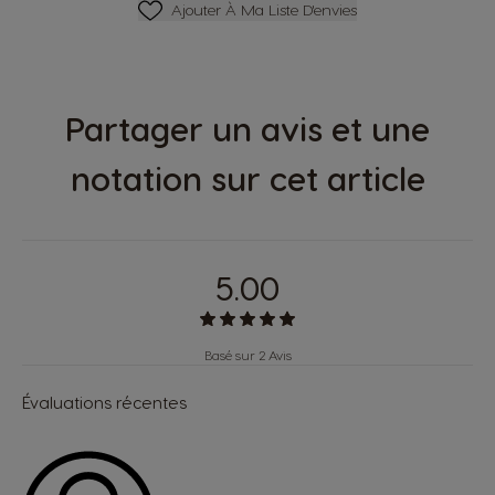
Ajouter À Ma Liste D'envies
Ajouter À Ma Liste D'envies
Partager un avis et une
notation sur cet article
5.00
Basé sur 2 Avis
Évaluations récentes