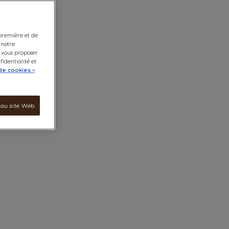
 première et de
 notre
e vous proposer
fidentialité et
de cookies »
 au site Web