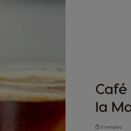
Café
la M
5 minutes