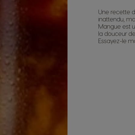
Une recette 
inattendu, ma
Mangue est un
la douceur de 
Essayez-le ma