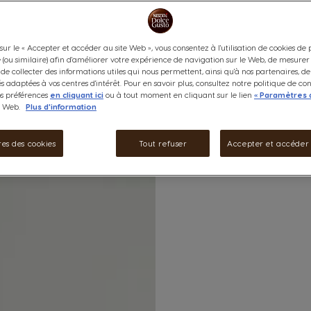
sur le « Accepter et accéder au site Web », vous consentez à l'utilisation de cookies de
e (ou similaire) afin d'améliorer votre expérience de navigation sur le Web, de mesurer
de collecter des informations utiles qui nous permettent, ainsi qu'à nos partenaires, d
és adaptées à vos centres d'intérêt. Pour en savoir plus, consultez notre politique de con
os préférences
en cliquant ici
ou à tout moment en cliquant sur le lien
« Paramètres 
e Web.
Plus d'information
es des cookies
Tout refuser
Accepter et accéder