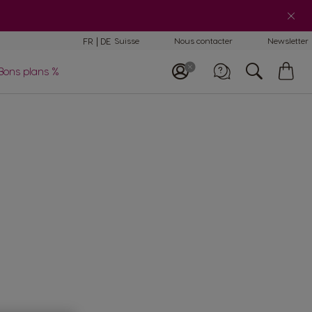
mparaison des
FR
DE
Suisse
Nous contacter
Newsletter
chines
My
Bons plans %
E-Mail
Car
lisation et
tretien machines
Appelez-nous
0800 86 00 85