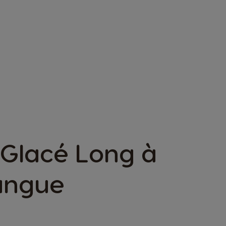
 Glacé Long à
angue