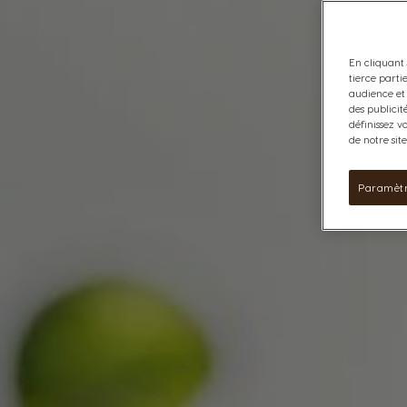
En cliquant 
tierce parti
audience et 
des publicit
définissez v
de notre sit
Paramètr