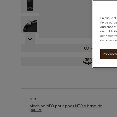
En cliquant 
View larger image
tierce parti
audience et 
des publicit
définissez v
de notre sit
Voir plus d’info
Paramètr
Découvrir la
Machine NEO pour
pods NEO à base de
papier