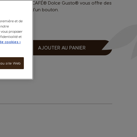
O Caffè par NESCAFÉ® Dolce Gusto® vous offre des
simple pression d'un bouton.
 première et de
 notre
e vous proposer
fidentialité et
de cookies »
AJOUTER AU PANIER
ugmenter
 au site Web