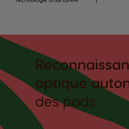
Reconnaissa
optique auto
des pods