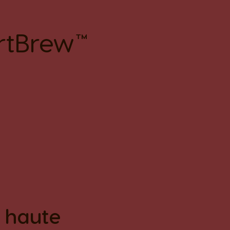
rtBrew™
à haute