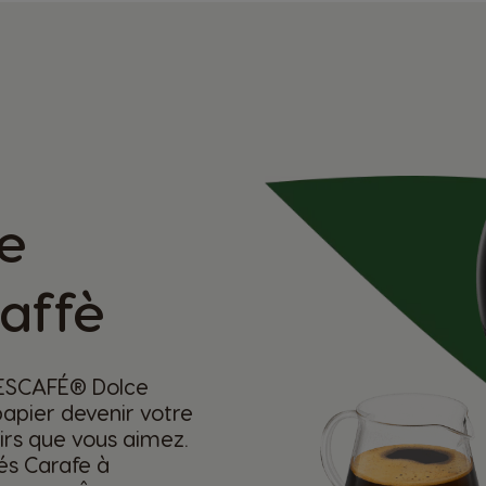
e
affè
NESCAFÉ® Dolce
apier devenir votre
irs que vous aimez.
és Carafe à