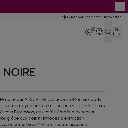
Fer
FR
DE
Suisse
Nous contacter
Newsletter
Language
mparaison des
chines
RECHERC
lisation et
retien
chines
I NOIRE
Téléphone
0800 860 085
9:00 - 17:00
fè noire par NESCAFÉ® Dolce Gusto® et ses pods
ir votre moyen préféré de préparer les cafés noirs
licats Espressos, des cafés Carafe à extraction
nos grâce aux trois méthodes d'extraction
brevetée SmartBrew™ et à la reconnaissance