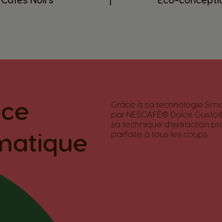
nce
Grâce à sa technologie Sma
par NESCAFÉ® Dolce Gusto®
sa technique d'extraction p
matique
parfaite à tous les coups.