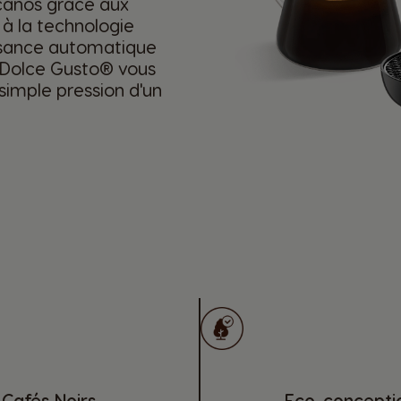
icanos grâce aux
 à la technologie
ssance automatique
 Dolce Gusto® vous
 simple pression d'un
Cafés Noirs
Eco-concepti