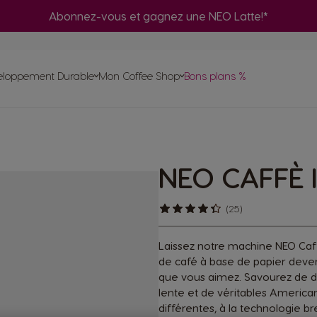
Abonnez-vous et gagnez une NEO Latte!*
Adaptateur
fé
Co
ma
eloppement Durable
Mon Coffee Shop
Bons plans %
Commande
rapide
Uti
Trouvez le système qui vous
ent
s à base
psules
Compostage à domicile des pods NEO
correspond
Préparez une sélection de cafés noirs NEO
ma
ettes
ECIAL.T®
NEO CAFFÈ 
achines
NEO
avec votre machine ORIGINAL
utur
riginal
(25)
Laissez notre machine NEO Caf
de café à base de papier deven
que vous aimez. Savourez de dé
lente et de véritables America
différentes, à la technologie 