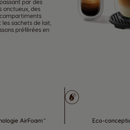
 passant par des
es onctueux, des
x compartiments
 les sachets de lait,
issons préférées en
nologie AirFoam™
Eco-concepti