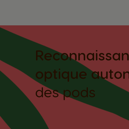
Reconnaissa
optique auto
des pods