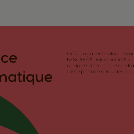
nce
Grâce à sa technologie Sma
NESCAFÉ® Dolce Gusto® rec
adapte sa technique d'extra
matique
tasse parfaite à tous les cou