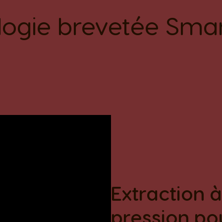
logie brevetée Sma
Extraction 
pression po