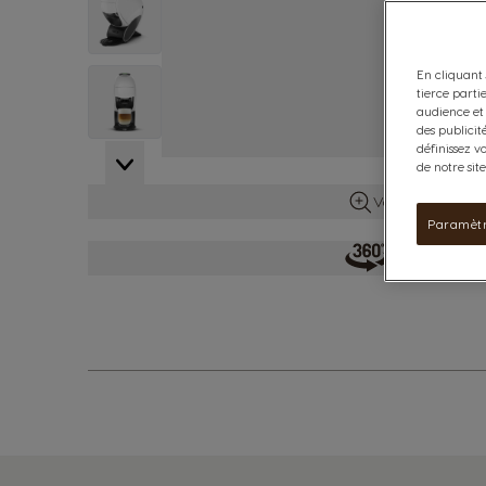
En cliquant 
View larger image
tierce parti
audience et 
des publicit
définissez v
View larger image
de notre sit
Voir plus d’info
Paramètr
Découvrir la