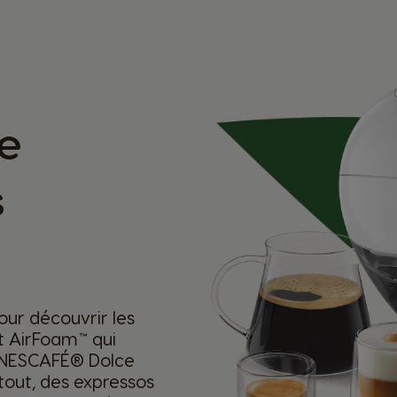
e
s
ur découvrir les
t AirFoam™ qui
 NESCAFÉ® Dolce
tout, des expressos