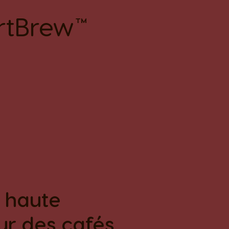
rtBrew™
à haute
ur des cafés