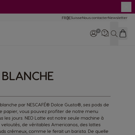
Fer
FR
DE
Suisse
Nous contacter
Newsletter
Language
mparaison des
chines
RECHERC
lisation et
retien
chines
| BLANCHE
Téléphone
0800 860 085
9:00 - 17:00
 blanche par NESCAFÉ® Dolce Gusto®, ses pods de
 de papier, vous pouvez profiter de notre menu
s les jours. NEO Latte est notre seule machine à
 veloutés, de véritables Americanos, des lattes
ds crémeux, comme le ferait un barista. De quelle