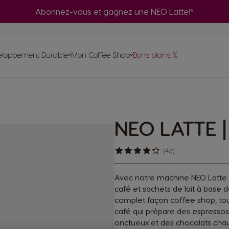
Abonnez-vous et gagnez une NEO Latte!*
Adaptateur
fé
Co
ma
eloppement Durable
Mon Coffee Shop
Bons plans %
Commande
rapide
Uti
Trouvez le système qui vous
ent
s à base
psules
Compostage à domicile des pods NEO
correspond
Préparez une sélection de cafés noirs NEO
ma
ettes
ECIAL.T®
NEO LATTE 
achines
NEO
avec votre machine ORIGINAL
utur
riginal
(43)
Avec notre machine NEO Latte
café et sachets de lait à base
complet façon coffee shop, tou
café qui prépare des espressos
onctueux et des chocolats chau