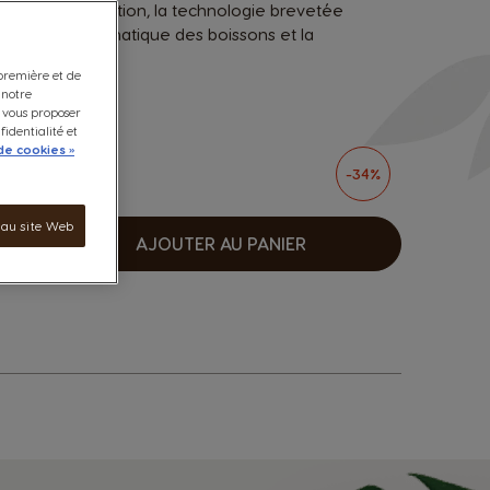
hodes d'extraction, la technologie brevetée
 optique automatique des boissons et la
 première et de
 notre
e vous proposer
fidentialité et
de cookies »
-34%
 au site Web
AJOUTER AU PANIER
ugmenter