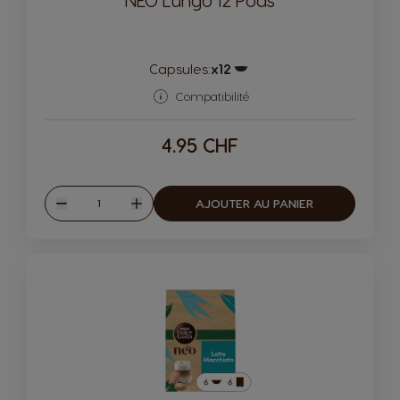
NEO Lungo 12 Pods
Capsules:
x12
Icône de capsule.
Compatibilité
4.95 CHF
Quantité
AJOUTER AU PANIER
Diminuer
Augmenter