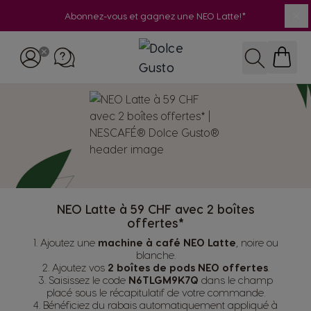
Abonnez-vous et gagnez une NEO Latte!*
Fe
Skip to Content
RECHERCH
NEO Latte à 59 CHF avec 2 boîtes
offertes*
1. Ajoutez une
machine à café NEO Latte
, noire ou
blanche.
2. Ajoutez vos
2 boîtes de pods NEO offertes
.
3. Saisissez le code
N6TLGM9K7Q
dans le champ
placé sous le récapitulatif de votre commande.
4. Bénéficiez du rabais automatiquement appliqué à