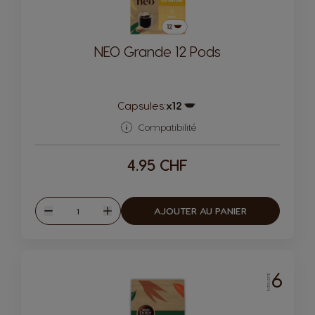
NEO Grande 12 Pods
Capsules:
x12
Icône de capsule.
Compatibilité
4.95 CHF
Quantité
AJOUTER AU PANIER
Diminuer
Augmenter
6
INTENSITÉ