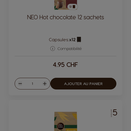
NEO Hot chocolate 12 sachets
Capsules:
x12
Icône de capsule.
Compatibilité
4.95 CHF
Quantité
AJOUTER AU PANIER
Diminuer
Augmenter
5
INTENSITÉ