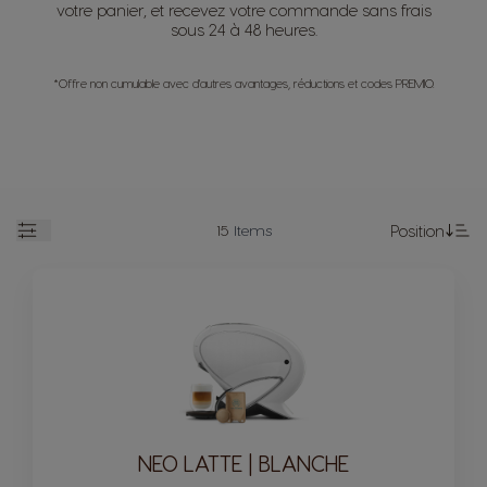
votre panier, et recevez votre commande sans frais
sous 24 à 48 heures.
*Offre non cumulable avec d'autres avantages, réductions et codes PREMIO.
15
Items
Position
Open
Se
NEO LATTE | BLANCHE