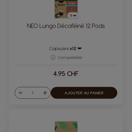
NEO Lungo Décaféiné 12 Pods
Capsules:
x12
Icône de capsule.
Compatibilité
4.95 CHF
Quantité
AJOUTER AU PANIER
Diminuer
Augmenter