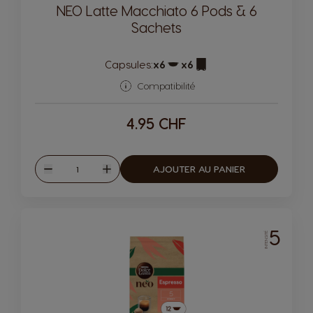
NEO Latte Macchiato 6 Pods & 6
Sachets
Capsules:
x6
x6
Icône de capsule.
Icône de capsule.
Compatibilité
4.95 CHF
Quantité
AJOUTER AU PANIER
Diminuer
Augmenter
5
INTENSITÉ