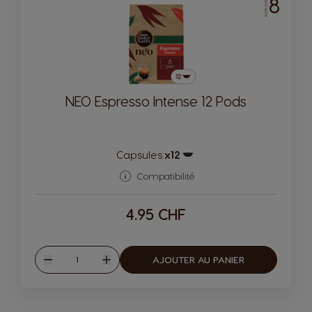
8
INTENSITÉ
NEO Espresso Intense 12 Pods
Capsules:
x12
Icône de capsule.
Compatibilité
4.95 CHF
Quantité
AJOUTER AU PANIER
Diminuer
Augmenter