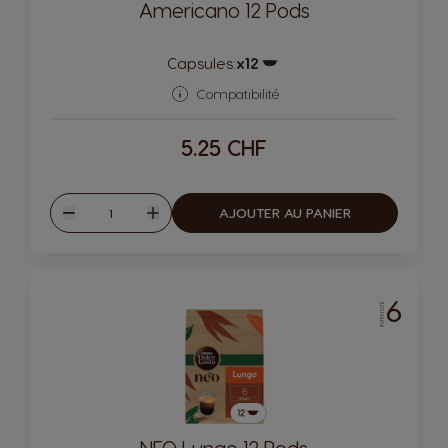
Americano 12 Pods
Capsules:
x12
Icône de capsule.
Compatibilité
5.25 CHF
Quantité
AJOUTER AU PANIER
Diminuer
Augmenter
6
INTENSITÉ