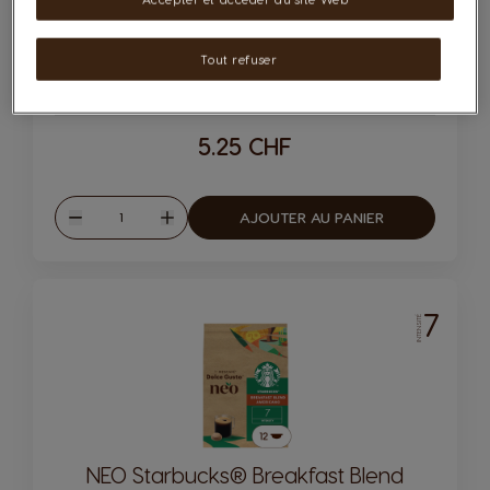
Capsules:
x6
x6
Tout refuser
Icône de capsule.
Icône de capsule.
Compatibilité
5.25 CHF
Quantité
AJOUTER AU PANIER
Diminuer
Augmenter
7
INTENSITÉ
NEO Starbucks® Breakfast Blend