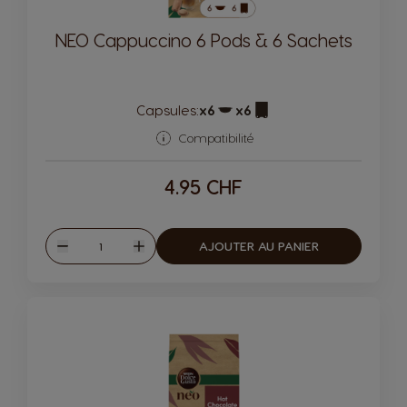
NEO Cappuccino 6 Pods & 6 Sachets
Capsules:
x6
x6
Icône de capsule.
Icône de capsule.
Compatibilité
4.95 CHF
Quantité
AJOUTER AU PANIER
Diminuer
Augmenter