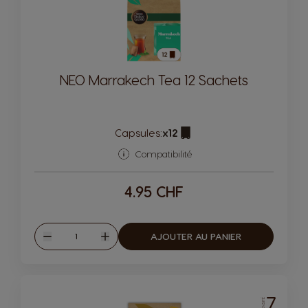
NEO Marrakech Tea 12 Sachets
Capsules:
x12
Icône de capsule.
Compatibilité
4.95 CHF
Quantité
AJOUTER AU PANIER
Diminuer
Augmenter
7
INTENSITÉ