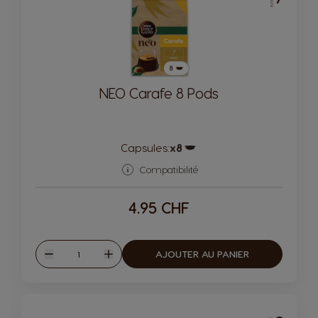
NEO Carafe 8 Pods
Capsules:
x8
Icône de capsule.
Compatibilité
4.95 CHF
Quantité
AJOUTER AU PANIER
Diminuer
Augmenter