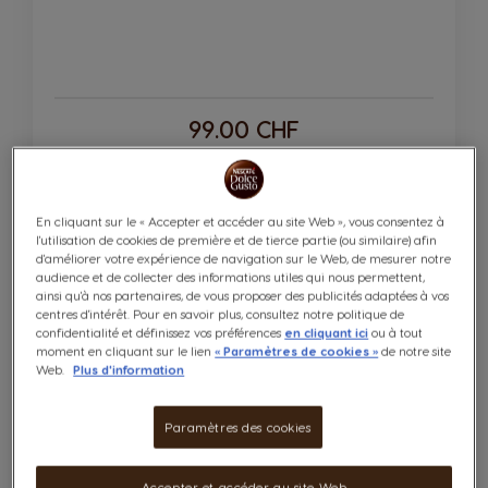
99.00 CHF
Quantité
AJOUTER AU PANIER
Diminuer
Augmenter
En cliquant sur le « Accepter et accéder au site Web », vous consentez à
l'utilisation de cookies de première et de tierce partie (ou similaire) afin
d'améliorer votre expérience de navigation sur le Web, de mesurer notre
audience et de collecter des informations utiles qui nous permettent,
ainsi qu'à nos partenaires, de vous proposer des publicités adaptées à vos
centres d'intérêt. Pour en savoir plus, consultez notre politique de
confidentialité et définissez vos préférences
en cliquant ici
ou à tout
moment en cliquant sur le lien
« Paramètres de cookies »
de notre site
Web.
Plus d'information
Paramètres des cookies
NEO Starbucks® Caramel Macchiato 6
Pods & 6 Sachets
Accepter et accéder au site Web