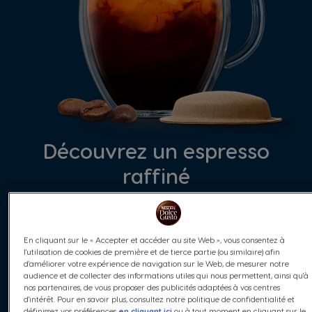
Découvrez un espresso
raffiné
Conçu pour ceux qui apprécient toutes les subtilités d’un
espresso d’exception. Savourez les riches notes fruitées de
prune et de raisin, accompagnées de nuances boisées et
En cliquant sur le « Accepter et accéder au site Web », vous consentez à
d’une acidité vibrante. Dégustez chaque gorgée de cette
l'utilisation de cookies de première et de tierce partie (ou similaire) afin
tasse sophistiquée en préparant vos pods espresso en
d'améliorer votre expérience de navigation sur le Web, de mesurer notre
quelques secondes.
audience et de collecter des informations utiles qui nous permettent, ainsi qu'à
nos partenaires, de vous proposer des publicités adaptées à vos centres
d'intérêt. Pour en savoir plus, consultez notre politique de confidentialité et
définissez vos préférences
en cliquant ici
ou à tout moment en cliquant sur le