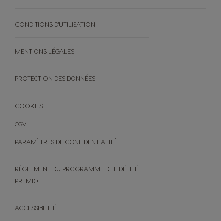
& PODS NEO
COMPOSTAGE À DOMICILE
NOTRE GAMME
DES PODS NEO
NUTRI-SCORE
CONDITIONS D'UTILISATION
RECETTES
OFFRES
BLACK FRIDAY
MENTIONS LÉGALES
AUTRES
PROTECTION DES DONNÉES
FAQ
ANNULEZ VOTRE COMMANDE
COOKIES
CGV
PARAMÈTRES DE CONFIDENTIALITÉ
RÈGLEMENT DU PROGRAMME DE FIDÉLITÉ
PREMIO
ACCESSIBILITÉ