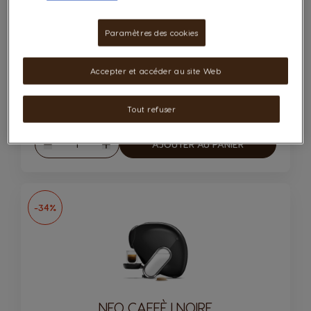
Paramètres des cookies
Accepter et accéder au site Web
99.00 CHF
Tout refuser
149.00 CHF
Quantité
AJOUTER AU PANIER
Diminuer
Augmenter
-34%
NEO CAFFÈ I NOIRE