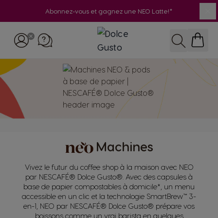
Abonnez-vous et gagnez une NEO Latte!*
Fe
Skip to Content
RECHERCH
Machines
Vivez le futur du coffee shop à la maison avec NEO
par NESCAFÉ® Dolce Gusto®. Avec des capsules à
base de papier compostables à domicile*, un menu
accessible en un clic et la technologie SmartBrew™ 3-
en-1, NEO par NESCAFÉ® Dolce Gusto® prépare vos
boissons comme un vrai barista en quelques