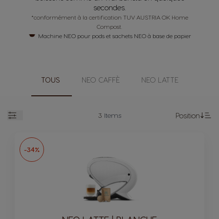
secondes.
*conformément à la certification TUV AUSTRIA OK Home
Compost.
Machine NEO pour pods et sachets NEO à base de papier
TOUS
NEO CAFFÈ
NEO LATTE
3
Items
Position
Open
Se
-34%