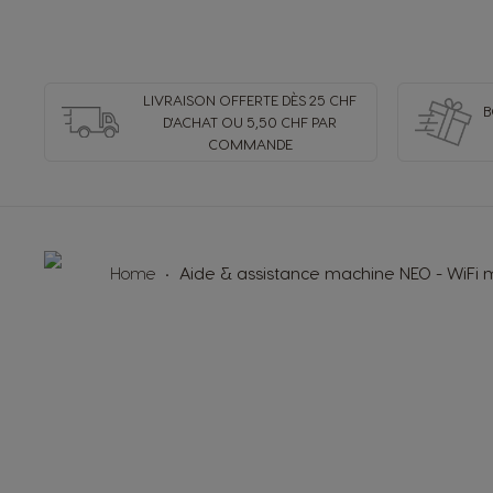
Costa Rica
Spanish
LIVRAISON OFFERTE DÈS 25 CHF
B
D'ACHAT OU 5,50 CHF PAR
COMMANDE
Denmark
Dannish
Home
Aide & assistance machine NEO - WiFi
Estonia
Estonian
Germany
German
Honduras