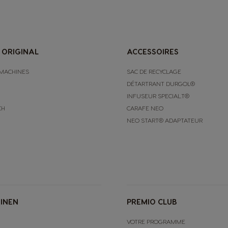
English
Indonesia
 ORIGINAL
ACCESSOIRES
Indonesian
MACHINES
SAC DE RECYCLAGE
DÉTARTRANT DURGOL®
Korea
INFUSEUR SPECIAL.T®
Korean
CH
CARAFE NEO
NEO START® ADAPTATEUR
Malaysia
Malay
Netherland
Dutch
INEN
PREMIO CLUB
VOTRE PROGRAMME
Panama