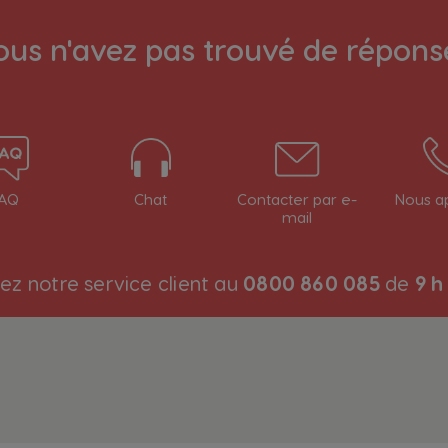
ous n'avez pas trouvé de répons
Sélecteur de pays
AQ
Chat
Contacter par e-
Nous a
mail
Austria
German
ez notre service client au
0800 860 085
de
9 h
Brazil
Portuguese
Chile
Spanish