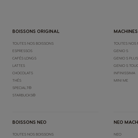
Spanish
Hungary
BOISSONS ORIGINAL
MACHINES
Hungarian
TOUTES NOS BOISSONS
TOUTES NOS 
ESPRESSOS
GENIO S
Japan
CAFÉS LONGS
GENIO S PLUS
Japanese
LATTES
GENIO S TOU
CHOCOLATS
INFINISSIMA
Lithuania
THÉS
MINI ME
SPECIAL.T®
Lithuanian
STARBUCKS®
Mexico
Spanish
BOISSONS NEO
NEO MACH
TOUTES NOS BOISSONS
NEO
Norway