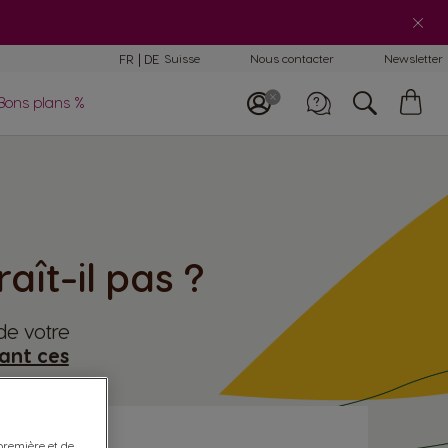
mparaison des
FR
DE
Suisse
Nous contacter
Newsletter
chines
My
Bons plans %
E-Mail
Car
lisation et
tretien machines
Appelez-nous
0800 86 00 85
ît-il pas ?
 de votre
ant ces
 première et de