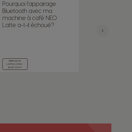
Pourquoi l'appairage
Est-il possib
Bluetooth avec ma
connecter pl
machine à café NEO
téléphones
Latte a-t-il échoué?
machine N
Dolce Gusto
ERREURS DE
CONNECTIVITÉ AU
L'APPLICATION -
QUOTIDIEN
BLUETOOTH