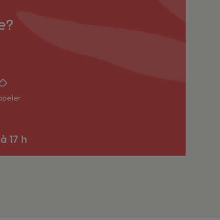
e?
ppeler
Belgium
French
 à 17 h
Bulgaria
Bulgarian
Colombia
Spanish