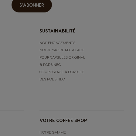
Chinese
S'ABONNER
Italy
SUSTAINABILITÉ
Italian
NOS ENGAGEMENTS
NOTRE SAC DE RECYCLAGE
Latvia
POUR CAPSULES ORIGINAL
Latvian
& PODS NEO
COMPOSTAGE À DOMICILE
Malta
DES PODS NEO
Maltese
Nicaragua
Spanish
VOTRE COFFEE SHOP
NOTRE GAMME
Paraguay