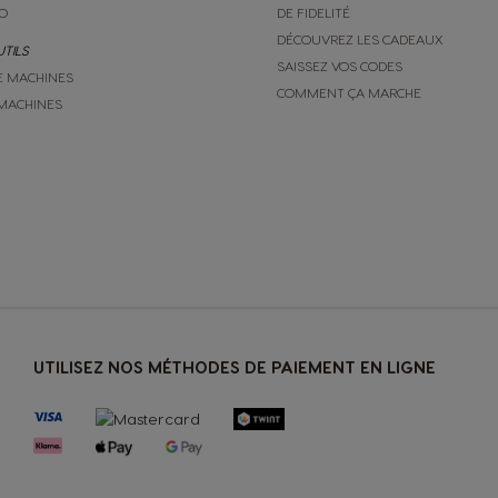
O
DE FIDELITÉ
Spanish
DÉCOUVREZ LES CADEAUX
UTILS
SAISSEZ VOS CODES
E MACHINES
COMMENT ÇA MARCHE
Philippines
MACHINES
Filipino
Republic of Ireland
English
Serbia
Serbian
UTILISEZ NOS MÉTHODES DE PAIEMENT EN LIGNE
Slovenia
Slovene