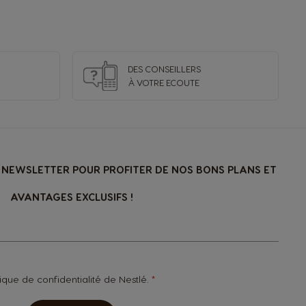
Czechia
Czeck
DES CONSEILLERS
À VOTRE ECOUTE
El Salvador
Spanish
NEWSLETTER POUR PROFITER DE NOS BONS PLANS ET
France
French
AVANTAGES EXCLUSIFS !
Guatemala
Spanish
tique de confidentialité
de Nestlé.
Hong Kong