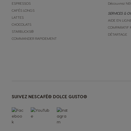
ESPRESSOS
Découvrez NE
Norwegian
CAFÉS LONGS
SERVICES & O
LATTES
AIDE EN LIGN
CHOCOLATS
Peru
COMPARATIF 
STARBUCKS®
Spanish
DÉTARTAGE
COMMANDER RAPIDEMENT
Portugal
Portuguese
Rusia
Russian
SUIVEZ NESCAFÉ® DOLCE GUSTO®
Slovakia
Slovak