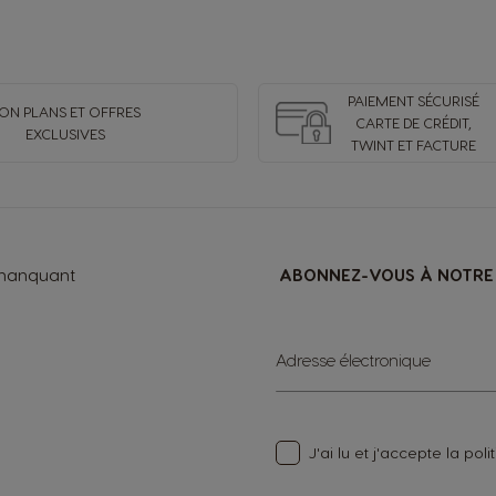
Croatia
Croatian
PAIEMENT SÉCURISÉ
ON PLANS ET OFFRES
CARTE DE CRÉDIT,
EXCLUSIVES
TWINT ET FACTURE
Ecuador
Spanish
 manquant
ABONNEZ-VOUS À NOTRE 
Finland
Finnish
Sign
Adresse électronique
Up
Greece
for
Greek
Our
Newsletter:
J'ai lu et j'accepte la
poli
Hong Kong