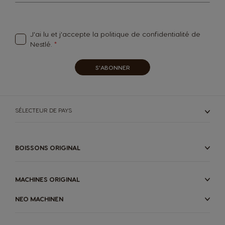
for
Our
Newsletter:
J'ai lu et j'accepte la
politique de confidentialité
de
Nestlé.
S'ABONNER
SÉLECTEUR DE PAYS
BOISSONS ORIGINAL
MACHINES ORIGINAL
NEO MACHINEN