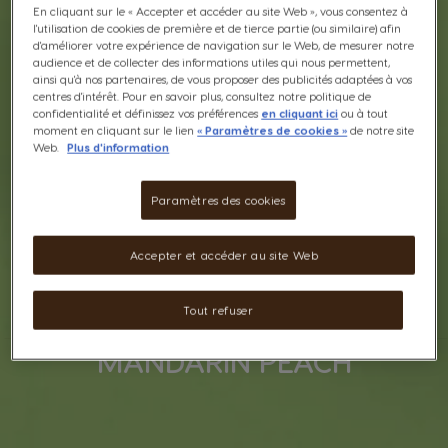
En cliquant sur le « Accepter et accéder au site Web », vous consentez à
l'utilisation de cookies de première et de tierce partie (ou similaire) afin
d'améliorer votre expérience de navigation sur le Web, de mesurer notre
audience et de collecter des informations utiles qui nous permettent,
ainsi qu'à nos partenaires, de vous proposer des publicités adaptées à vos
centres d'intérêt. Pour en savoir plus, consultez notre politique de
confidentialité et définissez vos préférences
en cliquant ici
ou à tout
moment en cliquant sur le lien
« Paramètres de cookies »
de notre site
Web.
Plus d'information
Paramètres des cookies
Accepter et accéder au site Web
Tout refuser
MANDARIN PEACH