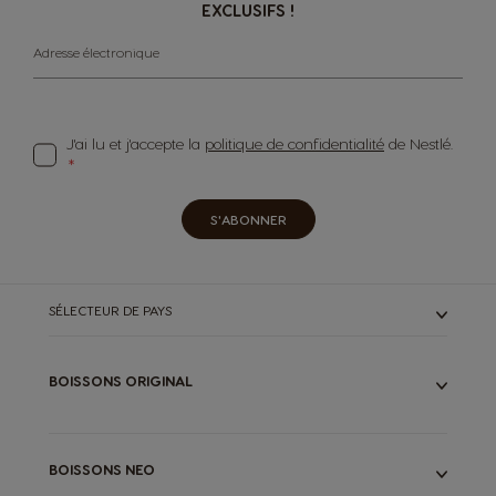
EXCLUSIFS !
Adresse électronique
J'ai lu et j'accepte la
politique de confidentialité
de Nestlé.
S'ABONNER
SÉLECTEUR DE PAYS
BOISSONS ORIGINAL
TOUTES NOS BOISSONS
ESPRESSOS
CAFÉS LONGS
BOISSONS NEO
LATTES