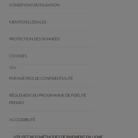
DES PODS NEO
NUTRI-SCORE
CONDITIONS D'UTILISATION
RECETTES
OFFRES
BLACK FRIDAY
MENTIONS LÉGALES
AUTRES
PROTECTION DES DONNÉES
FAQ
ANNULEZ VOTRE COMMANDE
COOKIES
CGV
PARAMÈTRES DE CONFIDENTIALITÉ
RÈGLEMENT DU PROGRAMME DE FIDÉLITÉ
PREMIO
ACCESSIBILITÉ
UTILISEZ NOS MÉTHODES DE PAIEMENT EN LIGNE