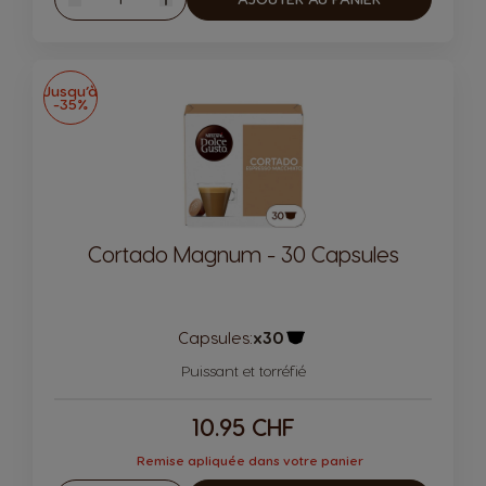
Diminuer
Augmenter
Jusqu’à
-35%
Cortado Magnum - 30 Capsules
Capsules:
x30
Icône de capsule.
Puissant et torréfié
10.95 CHF
Remise apliquée dans votre panier