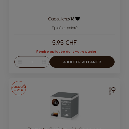
Capsules:
x16
Icône de capsule.
Epicé et poivré
5.95 CHF
Remise apliquée dans votre panier
Quantité
AJOUTER AU PANIER
Diminuer
Augmenter
Jusqu’à
9
-35%
INTENSITÉ