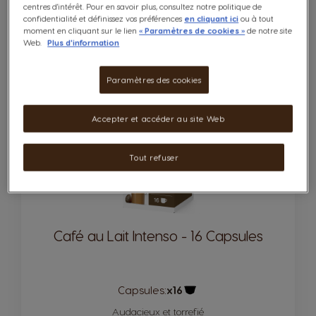
centres d'intérêt. Pour en savoir plus, consultez notre politique de
5.95 CHF
confidentialité et définissez vos préférences
en cliquant ici
ou à tout
moment en cliquant sur le lien
« Paramètres de cookies »
de notre site
Web.
Plus d'information
Remise apliquée dans votre panier
Quantité
AJOUTER AU PANIER
Diminuer
Augmenter
Paramètres des cookies
Accepter et accéder au site Web
Jusqu’à
9
-35%
INTENSITÉ
Tout refuser
Café au Lait Intenso - 16 Capsules
Capsules:
x16
Icône de capsule.
Audacieux et torrefié