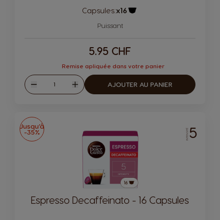
Capsules:
x16
Icône de capsule.
Puissant
5.95 CHF
Remise apliquée dans votre panier
Quantité
AJOUTER AU PANIER
Diminuer
Augmenter
Jusqu’à
5
-35%
INTENSITÉ
Espresso Decaffeinato - 16 Capsules