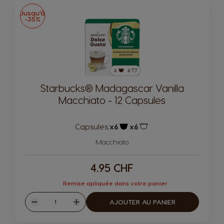
Jusqu’à
-35%
Starbucks® Madagascar Vanilla
Macchiato - 12 Capsules
Capsules:
x6
x6
Icône de capsule.
Icône de capsule.
Macchiato
4.95 CHF
Remise apliquée dans votre panier
Quantité
AJOUTER AU PANIER
Diminuer
Augmenter