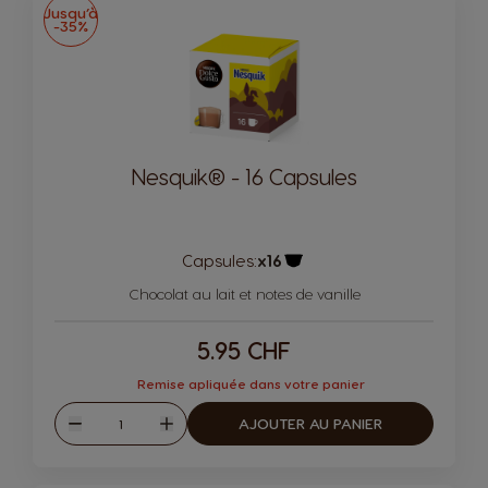
Jusqu’à
-35%
Nesquik® - 16 Capsules
Capsules:
x16
Icône de capsule.
Chocolat au lait et notes de vanille
5.95 CHF
Remise apliquée dans votre panier
Quantité
AJOUTER AU PANIER
Diminuer
Augmenter