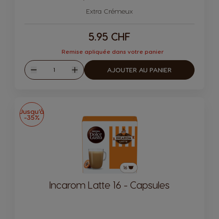
Icône de capsule.
Icône de capsule.
Extra Crémeux
5.95 CHF
Remise apliquée dans votre panier
Quantité
AJOUTER AU PANIER
Diminuer
Augmenter
Jusqu’à
-35%
Incarom Latte 16 - Capsules