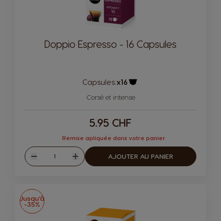
Doppio Espresso - 16 Capsules
Capsules:
x16
Icône de capsule.
Corsé et intense
5.95 CHF
Remise apliquée dans votre panier
Quantité
AJOUTER AU PANIER
Diminuer
Augmenter
Jusqu’à
-35%