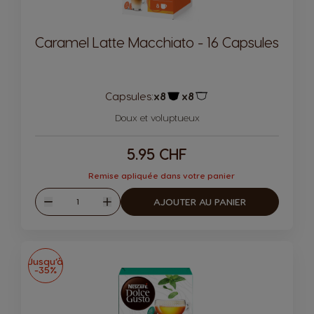
Caramel Latte Macchiato - 16 Capsules
Capsules:
x8
x8
Icône de capsule.
Icône de capsule.
Doux et voluptueux
5.95 CHF
Remise apliquée dans votre panier
Quantité
AJOUTER AU PANIER
Diminuer
Augmenter
Jusqu’à
-35%