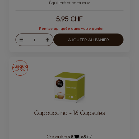
Équilibré et onctueux
5.95 CHF
Remise apliquée dans votre panier
Quantité
AJOUTER AU PANIER
Diminuer
Augmenter
Jusqu’à
-35%
Cappuccino - 16 Capsules
Capsules:
x8
x8