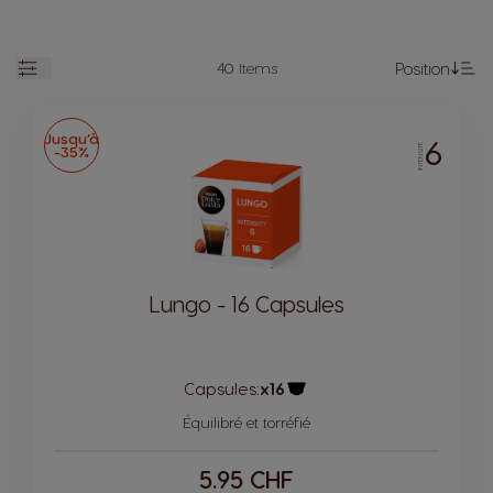
40
Items
Position
Open
Se
Jusqu’à
6
-35%
INTENSITÉ
Lungo - 16 Capsules
Capsules:
x16
Icône de capsule.
Équilibré et torréfié
5.95 CHF