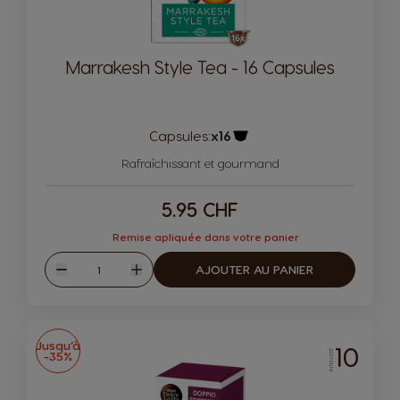
Marrakesh Style Tea - 16 Capsules
Capsules:
x16
Icône de capsule.
Rafraîchissant et gourmand
5.95 CHF
Remise apliquée dans votre panier
Quantité
AJOUTER AU PANIER
Diminuer
Augmenter
Jusqu’à
10
-35%
INTENSITÉ