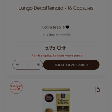
Lungo Decaffeinato - 16 Capsules
Capsules:
x16
Icône de capsule.
Équilibré et torréfié
5.95 CHF
Remise apliquée dans votre panier
Quantité
AJOUTER AU PANIER
Diminuer
Augmenter
Jusqu’à
5
-35%
INTENSITÉ