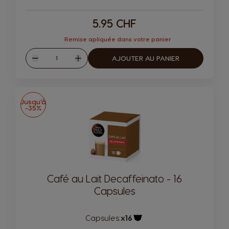
5.95 CHF
Remise apliquée dans votre panier
Quantité
AJOUTER AU PANIER
Diminuer
Augmenter
Jusqu’à
-35%
Café au Lait Decaffeinato - 16
Capsules
Capsules:
x16
Icône de capsule.