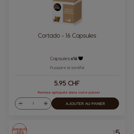
Cortado - 16 Capsules
Capsules:
x16
Icône de capsule.
Puissant et torréfié
5.95 CHF
Remise apliquée dans votre panier
Quantité
AJOUTER AU PANIER
Diminuer
Augmenter
Jusqu’à
5
-35%
INTENSITÉ