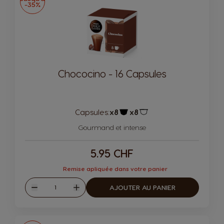
-35%
Chococino - 16 Capsules
Capsules:
x8
x8
Icône de capsule.
Icône de capsule.
Gourmand et intense
5.95 CHF
Remise apliquée dans votre panier
Quantité
AJOUTER AU PANIER
Diminuer
Augmenter