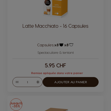
Latte Macchiato - 16 Capsules
Capsules:
x8
x8
Icône de capsule.
Icône de capsule.
Spectaculaire & tentant
5.95 CHF
Remise apliquée dans votre panier
Quantité
AJOUTER AU PANIER
Diminuer
Augmenter
Jusqu’à
-35%