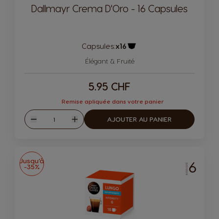
Dallmayr Crema D'Oro - 16 Capsules
Capsules:
x16
Icône de capsule.
Élégant & Fruité
5.95 CHF
Remise apliquée dans votre panier
Quantité
AJOUTER AU PANIER
Diminuer
Augmenter
Jusqu’à
6
-35%
INTENSITÉ