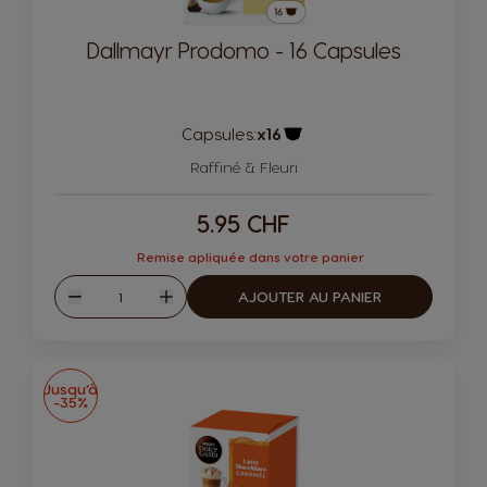
Dallmayr Prodomo - 16 Capsules
Capsules:
x16
Icône de capsule.
Raffiné & Fleuri
5.95 CHF
Remise apliquée dans votre panier
Quantité
AJOUTER AU PANIER
Diminuer
Augmenter
Jusqu’à
-35%