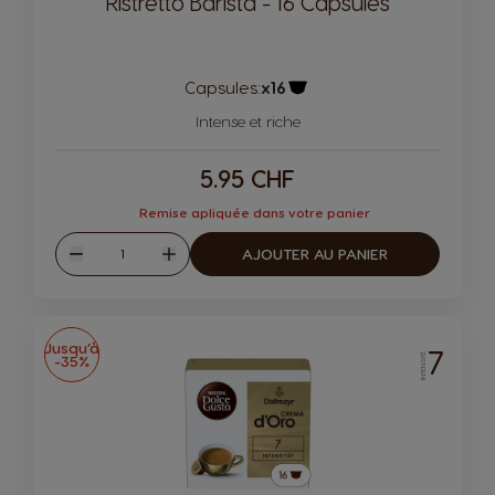
Ristretto Barista - 16 Capsules
Capsules:
x16
Icône de capsule.
Intense et riche
5.95 CHF
Remise apliquée dans votre panier
Quantité
AJOUTER AU PANIER
Diminuer
Augmenter
Jusqu’à
7
-35%
INTENSITÉ