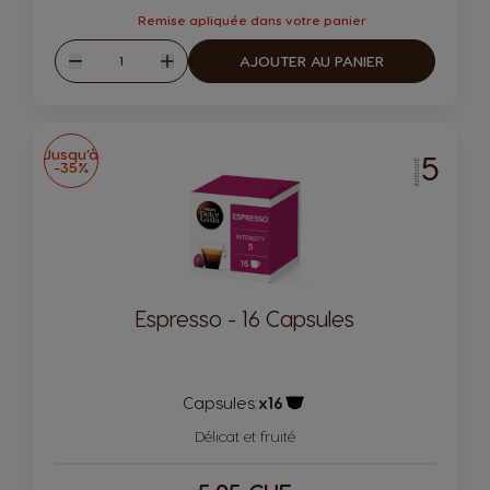
Remise apliquée dans votre panier
Quantité
AJOUTER AU PANIER
Diminuer
Augmenter
Jusqu’à
5
-35%
INTENSITÉ
Espresso - 16 Capsules
Capsules:
x16
Icône de capsule.
Délicat et fruité