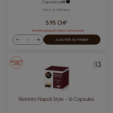
Capsules:
x16
Icône de capsule.
Doux & crémeux
5.95 CHF
Remise apliquée dans votre panier
Quantité
AJOUTER AU PANIER
Diminuer
Augmenter
Jusqu’à
13
-35%
INTENSITÉ
Ristretto Napoli Style - 16 Capsules