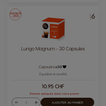
Jusqu’à
6
-35%
INTENSITÉ
Lungo Magnum - 30 Capsules
Capsules:
x30
Icône de capsule.
Équilibré et torréfié
10.95 CHF
Remise apliquée dans votre panier
Quantité
AJOUTER AU PANIER
Diminuer
Augmenter