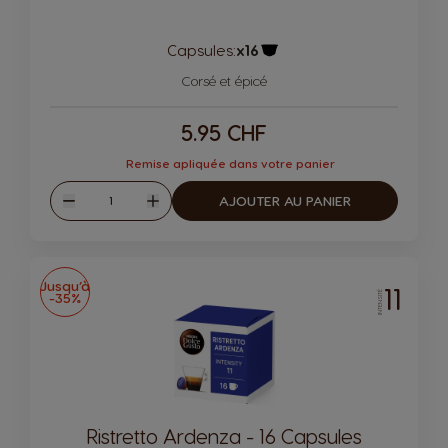
Capsules:
x16
Icône de capsule.
Corsé et épicé
5.95 CHF
Remise apliquée dans votre panier
Quantité
AJOUTER AU PANIER
Diminuer
Augmenter
Jusqu’à
11
-35%
INTENSITÉ
Ristretto Ardenza - 16 Capsules