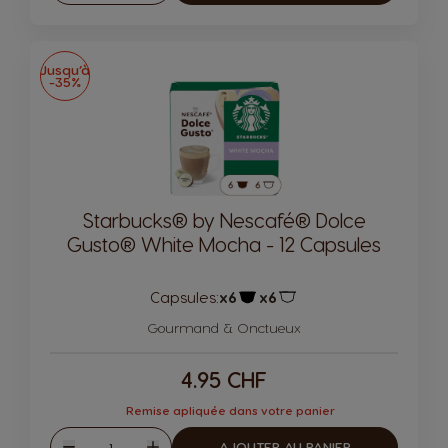
Jusqu’à
-35%
Starbucks® by Nescafé® Dolce
Gusto® White Mocha - 12 Capsules
Capsules:
x6
x6
Icône de capsule.
Icône de capsule.
Gourmand & Onctueux
4.95 CHF
Remise apliquée dans votre panier
Quantité
AJOUTER AU PANIER