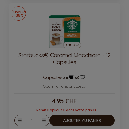
Jusqu’à
-35%
Starbucks® Caramel Macchiato - 12
Capsules
Capsules:
x6
x6
Icône de capsule.
Icône de capsule.
Gourmand et onctueux
4.95 CHF
Remise apliquée dans votre panier
Quantité
AJOUTER AU PANIER
Diminuer
Augmenter