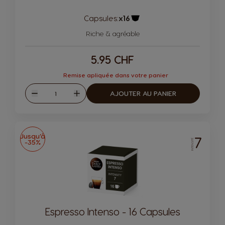
Capsules:
x16
Icône de capsule.
Riche & agréable
5.95 CHF
Remise apliquée dans votre panier
Quantité
AJOUTER AU PANIER
Diminuer
Augmenter
Jusqu’à
7
-35%
INTENSITÉ
Espresso Intenso - 16 Capsules