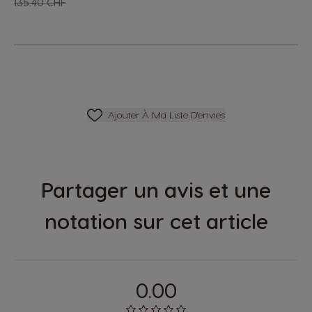
Regular Price
135.40 CHF
Ajouter À Ma Liste D'envies
Ajouter À Ma Liste D'envies
Partager un avis et une
notation sur cet article
0.00