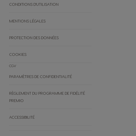
DES PODS NEO
NUTRI-SCORE
CONDITIONS D'UTILISATION
RECETTES
OFFRES
BLACK FRIDAY
MENTIONS LÉGALES
AUTRES
PROTECTION DES DONNÉES
FAQ
ANNULEZ VOTRE COMMANDE
COOKIES
CGV
PARAMÈTRES DE CONFIDENTIALITÉ
RÈGLEMENT DU PROGRAMME DE FIDÉLITÉ
PREMIO
ACCESSIBILITÉ