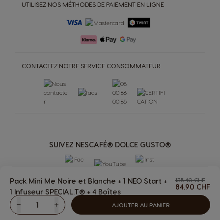
UTILISEZ NOS MÉTHODES DE PAIEMENT EN LIGNE
CONTACTEZ NOTRE SERVICE CONSOMMATEUR
SUIVEZ NESCAFÉ® DOLCE GUSTO®
Pack Mini Me Noire et Blanche + 1 NEO Start +
135.40 CHF
84.90 CHF
1 Infuseur SPECIAL.T® + 4 Boîtes
The
AJOUTER AU PANIER
Diminuer
Quantité
Augmenter
MACHINES
BOISSONS
Boissons
Machines
PREMIO Club
AUTRES
ACCESSOIRES