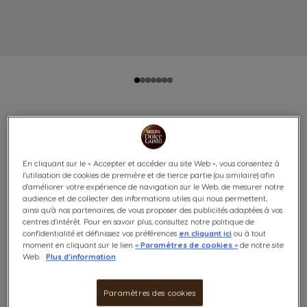
PACK MINI ME NOIRE ET
BLANCHE + 1 NEO START + 1
En cliquant sur le « Accepter et accéder au site Web », vous consentez à
l'utilisation de cookies de première et de tierce partie (ou similaire) afin
INFUSEUR SPECIAL.T® + 4
d'améliorer votre expérience de navigation sur le Web, de mesurer notre
audience et de collecter des informations utiles qui nous permettent,
BOÎTES
ainsi qu'à nos partenaires, de vous proposer des publicités adaptées à vos
centres d'intérêt. Pour en savoir plus, consultez notre politique de
confidentialité et définissez vos préférences
en cliquant ici
ou à tout
(0)
moment en cliquant sur le lien
« Paramètres de cookies »
de notre site
Web.
Plus d'information
Découvrez notre offre avantageuse comprenant une
Mini Me Noire et Blanche, un adaptateur NEO Start pour
Paramètres des cookies
découvrir les pods NEO à base de papier, deux boîtes de