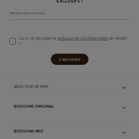
EXCLUSIFS !
Adresse électronique
J'ai lu et j'accepte la
politique de confidentialité
de Nestlé.
S'ABONNER
SÉLECTEUR DE PAYS
BOISSONS ORIGINAL
TOUTES NOS BOISSONS
ESPRESSOS
CAFÉS LONGS
BOISSONS NEO
LATTES