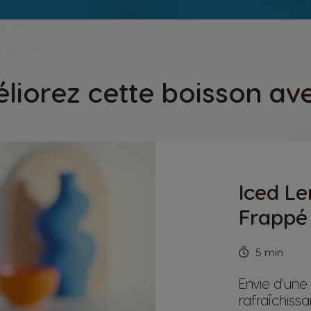
liorez cette boisson ave
Iced L
Frappé
5 min
Envie d'une
rafraîchissa