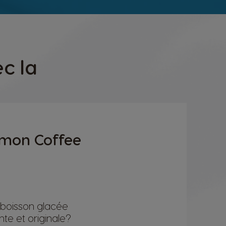
c la
emon Coffee
 boisson glacée
nte et originale?