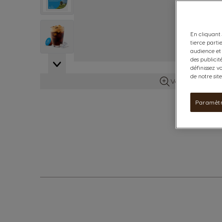
View larger image
En cliquant 
tierce parti
audience et 
des publicit
définissez v
de notre sit
Voir plus d’info
Paramètr