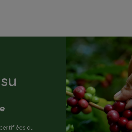
ssu
le
certifiées ou