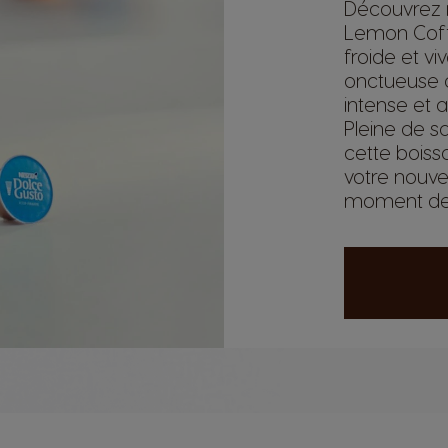
Découvrez n
Lemon Coff
froide et vi
onctueuse 
intense et a
Pleine de sa
cette boiss
votre nouve
moment de 