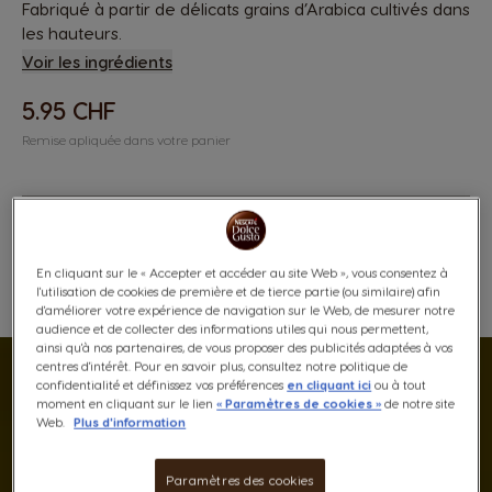
Fabriqué à partir de délicats grains d’Arabica cultivés dans
les hauteurs.
Voir les ingrédients
5.95 CHF
Remise apliquée dans votre panier
En cliquant sur le « Accepter et accéder au site Web », vous consentez à
l'utilisation de cookies de première et de tierce partie (ou similaire) afin
Ajouter À Ma Liste D'envies
Ajouter À Ma Liste D'envies
d'améliorer votre expérience de navigation sur le Web, de mesurer notre
audience et de collecter des informations utiles qui nous permettent,
ainsi qu'à nos partenaires, de vous proposer des publicités adaptées à vos
centres d'intérêt. Pour en savoir plus, consultez notre politique de
confidentialité et définissez vos préférences
en cliquant ici
ou à tout
moment en cliquant sur le lien
« Paramètres de cookies »
de notre site
Web.
Plus d'information
Paramètres des cookies