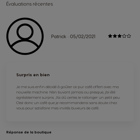
Évaluations récentes
Patrick
05/02/2021
-
Surpris en bien
Je me suis enfin décidé à goûter ce pur café offert avec ma
nouvelle machine. N’en buvant jamais ou presque, j’ai été
agréablement surpris. J’ai dû certes le rallonger un petit peu.
C’est donc un café que je recommanderai sans doute chez
vous pour satisfaire mes invités buveurs de café.
Réponse de la boutique