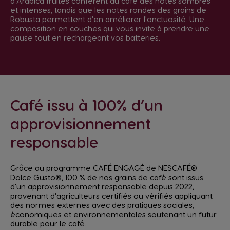
d'Arabica fruités confèrent au café des notes sombres
et intenses, tandis que les notes rondes des grains de
Robusta permettent d'en améliorer l'onctuosité. Une
composition en couches qui vous invite à prendre une
pause tout en rechargeant vos batteries.
Café issu à 100% d’un
approvisionnement
responsable
Grâce au programme CAFÉ ENGAGÉ de NESCAFÉ®
Dolce Gusto®, 100 % de nos grains de café sont issus
d'un approvisionnement responsable depuis 2022,
provenant d'agriculteurs certifiés ou vérifiés appliquant
des normes externes avec des pratiques sociales,
économiques et environnementales soutenant un futur
durable pour le café.