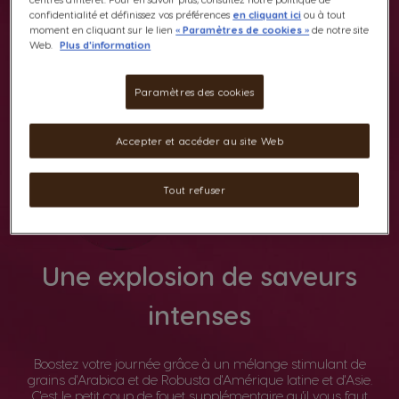
confidentialité et définissez vos préférences
en cliquant ici
ou à tout
moment en cliquant sur le lien
« Paramètres de cookies »
de notre site
Web.
Plus d'information
Paramètres des cookies
Accepter et accéder au site Web
Tout refuser
Une explosion de saveurs
intenses
Boostez votre journée grâce à un mélange stimulant de
grains d'Arabica et de Robusta d'Amérique latine et d'Asie.
C'est le petit coup de fouet supplémentaire qu'il vous faut