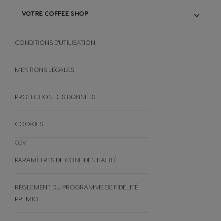
NOTRE SAC DE RECYCLAGE
POUR CAPSULES ORIGINAL
VOTRE COFFEE SHOP
& PODS NEO
COMPOSTAGE À DOMICILE
NOTRE GAMME
DES PODS NEO
NUTRI-SCORE
CONDITIONS D'UTILISATION
RECETTES
OFFRES
BLACK FRIDAY
MENTIONS LÉGALES
AUTRES
PROTECTION DES DONNÉES
FAQ
ANNULEZ VOTRE COMMANDE
COOKIES
CGV
PARAMÈTRES DE CONFIDENTIALITÉ
RÈGLEMENT DU PROGRAMME DE FIDÉLITÉ
PREMIO