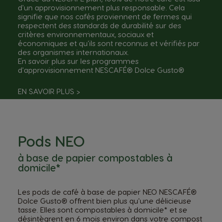
d'un approvisionnement plus responsable. Cela
signifie que nos cafés proviennent de fermes qui
respectent des standards de durabilité sur des
critères environnementaux, sociaux et
économiques et qu'ils sont reconnus et vérifiés par
des organismes internationaux.
En savoir plus sur les programmes
d'approvisionnement NESCAFÉ® Dolce Gusto®
EN SAVOIR PLUS
>
Pods NEO
à base de papier compostables à
domicile*
Les pods de café à base de papier NEO NESCAFÉ®
Dolce Gusto® offrent bien plus qu'une délicieuse
tasse. Elles sont compostables à domicile* et se
désintègrent en 6 mois environ dans votre compost