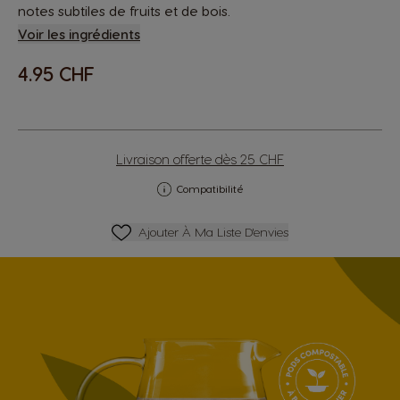
notes subtiles de fruits et de bois.
Voir les ingrédients
4.95 CHF
Livraison offerte dès 25 CHF
Compatibilité
Ajouter À Ma Liste D'envies
Ajouter À Ma Liste D'envies