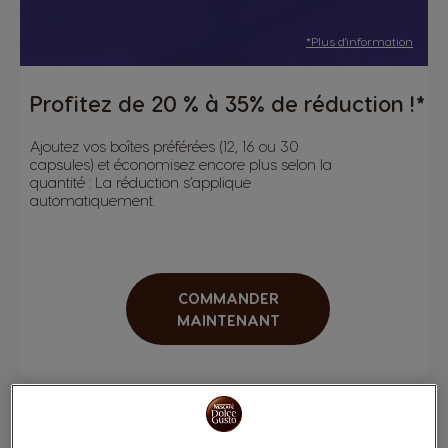
*Plus d'information
Profitez de 20 % à 35% de réduction !*
Ajoutez vos boîtes préférées (12, 16 ou 30
capsules) et économisez encore plus selon la
quantité : La réduction s’applique
automatiquement.
COMMANDER
MAINTENANT