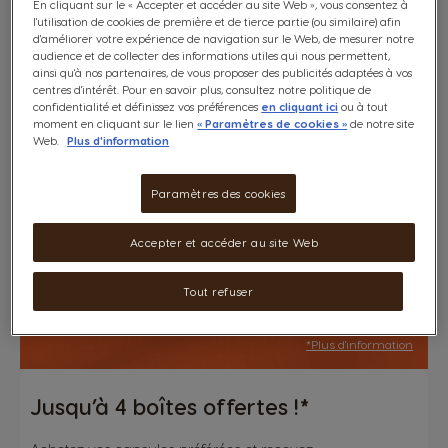
En cliquant sur le « Accepter et accéder au site Web », vous consentez à
l'utilisation de cookies de première et de tierce partie (ou similaire) afin
d'améliorer votre expérience de navigation sur le Web, de mesurer notre
audience et de collecter des informations utiles qui nous permettent,
ainsi qu'à nos partenaires, de vous proposer des publicités adaptées à vos
centres d'intérêt. Pour en savoir plus, consultez notre politique de
confidentialité et définissez vos préférences
en cliquant ici
ou à tout
moment en cliquant sur le lien
« Paramètres de cookies »
de notre site
Web.
Plus d'information
Paramètres des cookies
Accepter et accéder au site Web
Tout refuser
*Plus d'information
Jusqu’à 4 boîtes offertes !*