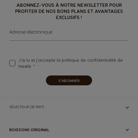
ABONNEZ-VOUS À NOTRE NEWSLETTER POUR
PROFITER DE NOS BONS PLANS ET AVANTAGES
EXCLUSIFS !
Sign
Adresse électronique
Up
for
Our
Newsletter:
J'ai lu et j'accepte la
politique de confidentialité
de
Nestlé.
S'ABONNER
SÉLECTEUR DE PAYS
BOISSONS ORIGINAL