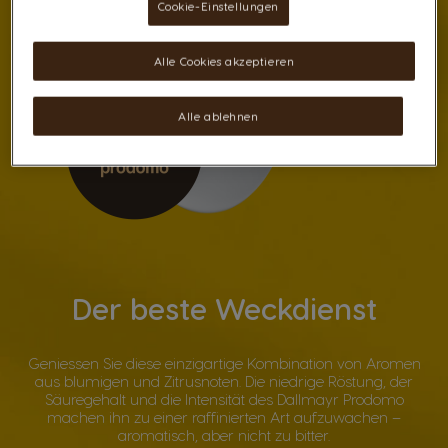
Cookie-Einstellungen
Alle Cookies akzeptieren
Alle ablehnen
Der beste Weckdienst
Geniessen Sie diese einzigartige Kombination von Aromen
aus blumigen und Zitrusnoten. Die niedrige Röstung, der
Säuregehalt und die Intensität des Dallmayr Prodomo
machen ihn zu einer raffinierten Art aufzuwachen –
aromatisch, aber nicht zu bitter.