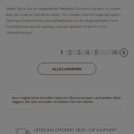
Vielen Dank für Ihr begeistertes Feedback! Es freut uns sehr zu hören,
dass Sie unseren Kaffee so lieben. Wir werden Ihre Anfrage bezüglich
Dallmayr Prodomo für die Kaffeemaschine im Auge behalten. Ihre
Zufriedenheit ist uns wichtig, und wir danken Ihnen für Ihre
Unterstützung!
1
2
3
4
5
...
14
You're currently reading p
Seite
Seite
Seite
Seite
Seite
ALLES ANSEHEN
Nur registrierte Kunden können Bewertungen schreiben Bitte
loggen Sie sich ein oder
erstellen Sie ein Konto
.
LIEFERUNG OFFERIERT AB 25.- CHF KAUFWERT