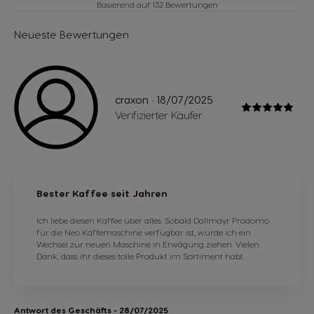
Basierend auf 132 Bewertungen
Neueste Bewertungen
craxon
18/07/2025
-
Verifizierter Käufer
Bester Kaffee seit Jahren
Ich liebe diesen Kaffee über alles. Sobald Dallmayr Prodomo
für die Neo Kaffemaschine verfügbar ist, würde ich ein
Wechsel zur neuen Maschine in Erwägung ziehen. Vielen
Dank, dass ihr dieses tolle Produkt im Sortiment habt.
Antwort des Geschäfts
- 28/07/2025