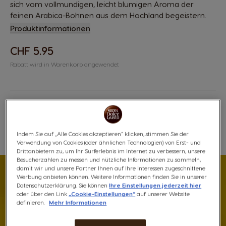
sich vom vollmundigen, leicht blumigen Aroma der
feinen Arabica-Bohnen aus dem Hochland begeistern.
Produktinformationen
CHF 5.95
Rabatt wird in Warenkorb angewendet
Indem Sie auf „Alle Cookies akzeptieren“ klicken, stimmen Sie der
Zur Wunschliste Hinzufügen
Zur Wunschliste Hinzufügen
Verwendung von Cookies (oder ähnlichen Technologien) von Erst- und
Drittanbietern zu, um Ihr Surferlebnis im Internet zu verbessern, unsere
Besucherzahlen zu messen und nützliche Informationen zu sammeln,
damit wir und unsere Partner Ihnen auf Ihre Interessen zugeschnittene
Werbung anbieten können. Weitere Informationen finden Sie in unserer
Datenschutzerklärung. Sie können
Ihre Einstellungen jederzeit hier
oder über den Link
„Cookie-Einstellungen“
auf unserer Website
definieren.
Mehr Informationen