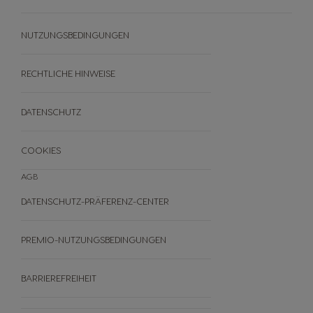
HEIMKOMPOSTIERUNG VON
NEO PODS
UNSER SORTIMENT
NUTRI-SCORE
NUTZUNGSBEDINGUNGEN
REZEPTE
ANGEBOTE
BLACK FRIDAY
RECHTLICHE HINWEISE
ANDERE
DATENSCHUTZ
FAQ
WIDERRUFE DEINE BESTELLUNG
COOKIES
AGB
DATENSCHUTZ-PRÄFERENZ-CENTER
PREMIO-NUTZUNGSBEDINGUNGEN
BARRIEREFREIHEIT