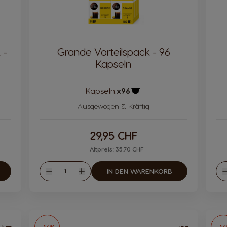
 -
Grande Vorteilspack - 96
Kapseln
Kapseln:
x96
ol
Kapsel Symbol
Ausgewogen & Kräftig
29,95 CHF
Altpreis: 35.70 CHF
Menge
IN DEN WARENKORB
Weniger
Mehr
W