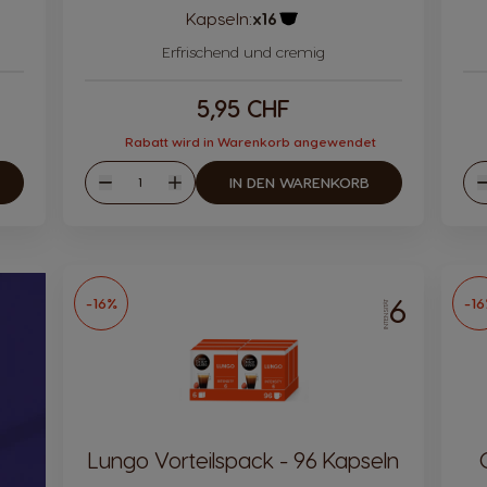
Kapseln:
x16
ol
Kapsel Symbol
Erfrischend und cremig
5,95 CHF
Rabatt wird in Warenkorb angewendet
Menge
IN DEN WARENKORB
Weniger
Mehr
W
6
-16%
-1
INTENSITÄT
Lungo Vorteilspack - 96 Kapseln