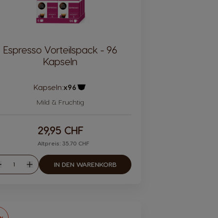
Espresso Vorteilspack - 96
Kapseln
Kapseln:
x96
Kapsel Symbol
Mild & Fruchtig
29,95 CHF
Altpreis: 35.70 CHF
Menge
IN DEN WARENKORB
eniger
Mehr