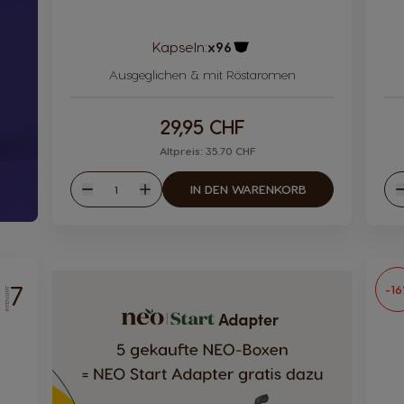
Kapseln:
x96
Kapsel Symbol
Ausgeglichen & mit Röstaromen
29,95 CHF
Altpreis: 35.70 CHF
Menge
IN DEN WARENKORB
Weniger
Mehr
W
7
-1
INTENSITÄT