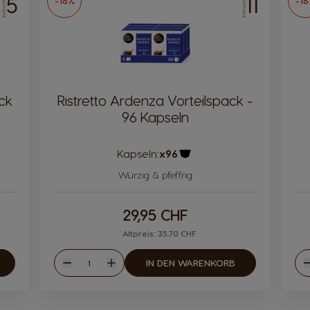
5
11
-16%
-1
INTENSITÄT
INTENSITÄT
ck
Ristretto Ardenza Vorteilspack -
96 Kapseln
Kapseln:
x96
ol
Kapsel Symbol
Würzig & pfeffrig
29,95 CHF
Altpreis: 35.70 CHF
Menge
IN DEN WARENKORB
Weniger
Mehr
W