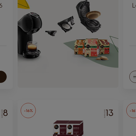
6
L
ol
W
8
13
-16%
-1
INTENSITÄT
INTENSITÄT