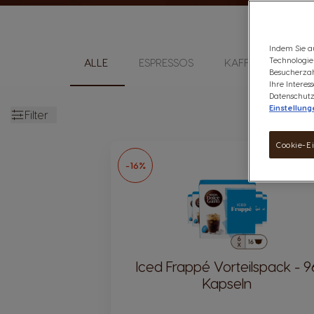
Indem Sie a
Technologien
ALLE
ESPRESSOS
KAFFEE LUNGO
Besucherzah
Ihre Intere
Datenschutz
Einstellung
Filter
Open
Cookie-E
-16%
Iced Frappé Vorteilspack - 9
Kapseln