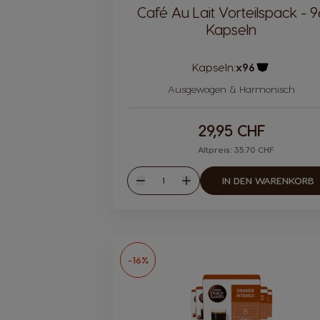
Café Au Lait Vorteilspack - 9
Kapseln
Kapseln:
x96
Kapsel Symb
Ausgewogen & Harmonisch
29,95 CHF
Altpreis: 35.70 CHF
Menge
IN DEN WARENKORB
Weniger
Mehr
-16%