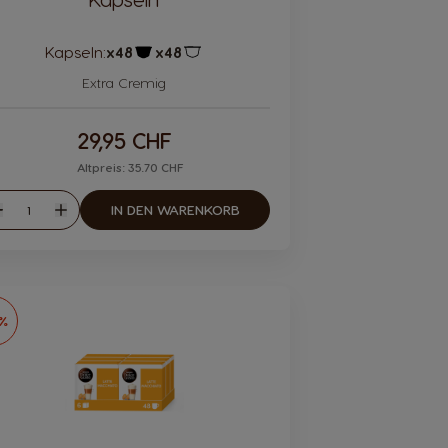
Kapseln:
x48
x48
Kapsel Symbol
Kapsel Symbol
Extra Cremig
29,95 CHF
Altpreis: 35.70 CHF
Menge
IN DEN WARENKORB
eniger
Mehr
6%