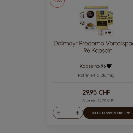
-16%
Dallmayr Prodomo Vorteilspa
- 96 Kapseln
Kapseln:
x96
Kapsel Symb
Raffiniert & Blumig
29,95 CHF
Altpreis: 35.70 CHF
Menge
IN DEN WARENKORB
Weniger
Mehr