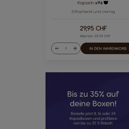
Kapseln:
x96
Kapsel Symb
Erfrischend und cremig
29,95 CHF
Altpreis: 35.70 CHF
Menge
IN DEN WARENKORB
Weniger
Mehr