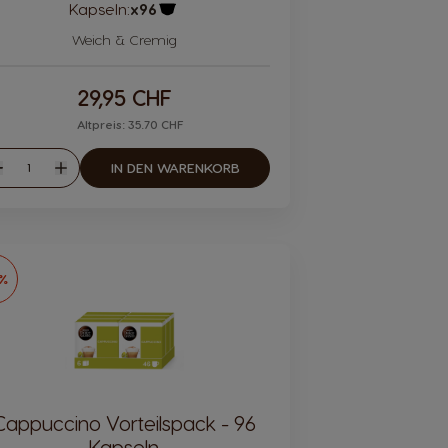
Kapseln:
x96
Kapsel Symbol
Weich & Cremig
29,95 CHF
Altpreis: 35.70 CHF
Menge
IN DEN WARENKORB
eniger
Mehr
6%
Cappuccino Vorteilspack - 96
Kapseln