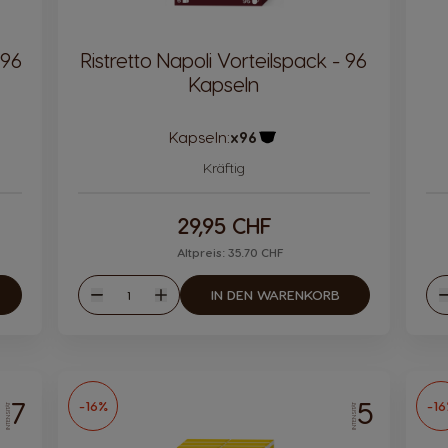
 96
Ristretto Napoli Vorteilspack - 96
Kapseln
Kapseln:
x96
ol
Kapsel Symbol
Kräftig
29,95 CHF
Altpreis: 35.70 CHF
Menge
IN DEN WARENKORB
Weniger
Mehr
W
7
5
-16%
-1
INTENSITÄT
INTENSITÄT