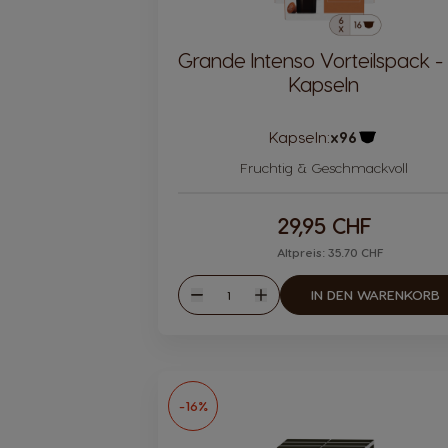
Grande Intenso Vorteilspack -
Kapseln
Kapseln:
x96
Kapsel Symb
Fruchtig & Geschmackvoll
29,95 CHF
Altpreis: 35.70 CHF
Menge
IN DEN WARENKORB
Weniger
Mehr
-16%