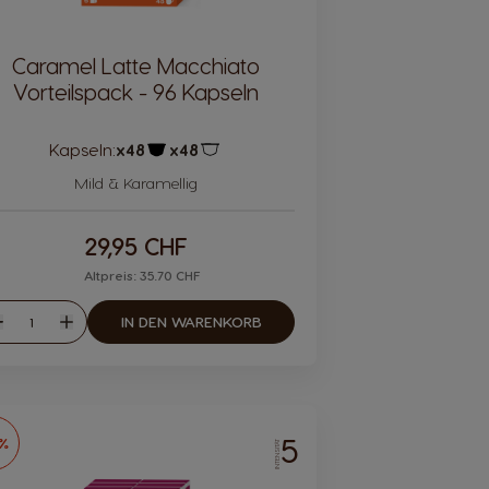
Caramel Latte Macchiato
Vorteilspack - 96 Kapseln
Kapseln:
x48
x48
Kapsel Symbol
Kapsel Symbol
Mild & Karamellig
29,95 CHF
Altpreis: 35.70 CHF
Menge
IN DEN WARENKORB
eniger
Mehr
5
6%
INTENSITÄT