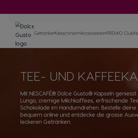
Infuser
Sieh alle unsere
Accessoires
ORIGINAL
Getränke
Getr
Skip to Content
ORIGINAL
Maschinen
Masch
Getränke
Maschinen
Accessoires
PREMIO Club
Na
Pods & Sachets auf P
Recycle deine K
Unsere Verpflichtungen
SPECIAL.T®
Tee
Unsere Artikel
Unsere Reze
TEE- UND KAFFEEK
NEO
für
Masc
für
Original
Mas
So schmeckt die 
Mit NESCAFÉ® Dolce Gusto® Kapseln geniesst 
Lungo, cremige Milchkaffees, erfrischende Te
Schokolade im Handumdrehen. Bestelle deine
bequem online und entdecke die grosse Ausw
leckeren Getränken.