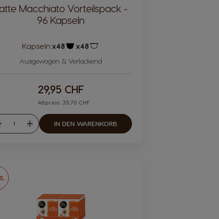
atte Macchiato Vorteilspack -
96 Kapseln
Kapseln:
x48
x48
Kapsel Symbol
Kapsel Symbol
Ausgewogen & Verlockend
29,95 CHF
Altpreis: 35.70 CHF
Menge
IN DEN WARENKORB
eniger
Mehr
6%