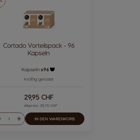
6%
Cortado Vorteilspack - 96
Kapseln
Kapseln:
x96
Kapsel Symbol
Kräftig geröstet
29,95 CHF
Altpreis: 35.70 CHF
Menge
IN DEN WARENKORB
eniger
Mehr