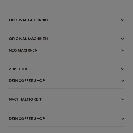
Germany
Greece
ORIGINAL GETRÄNKE
German
Greek
ORIGINAL MACHINEN
Guatemala
Honduras
NEO MACHINEN
Spanish
Spanish
ZUBEHÖR
Hong Kong
Hong Kong
English
Chinese
DEIN COFFEE SHOP
NACHHALTIGKEIT
Hungary
Indonesia
Hungarian
Indonesian
DEIN COFFEE SHOP
Italy
Japan