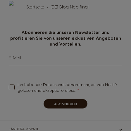
Startseite
[DE] Blog Neo final
Colombia
Costa Rica
Spanish
Spanish
Abonnieren Sie unseren Newsletter und
profitieren Sie von unseren exklusiven Angeboten
Croatia
Czechia
und Vorteilen.
Croatian
Czeck
Sign
E-Mail
Up
for
Denmark
Ecuador
Our
Dannish
Spanish
Newsletter:
Ich habe die
Datenschutzbestimmungen
von Nestlé
gelesen und akzeptiere diese.
El Salvador
Estonia
Spanish
Estonian
ABONNIEREN
Finland
France
Finnish
French
LÄNDERAUSWAHL