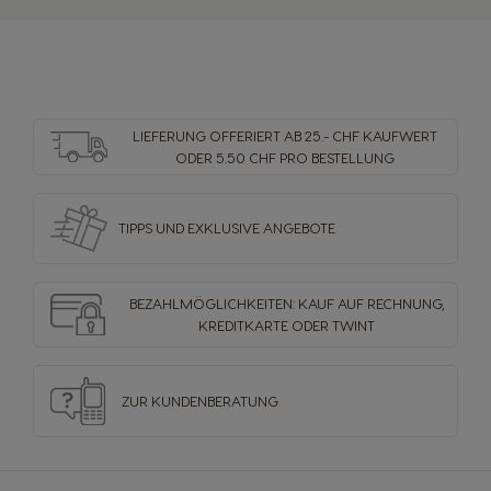
Länderauswahl
LIEFERUNG OFFERIERT AB 25.- CHF KAUFWERT
Argentina
Austria
ODER 5.50 CHF PRO BESTELLUNG
Spanish
German
TIPPS UND EXKLUSIVE ANGEBOTE
Belgium
Belgium
French
Dutch
BEZAHLMÖGLICHKEITEN: KAUF AUF RECHNUNG,
KREDITKARTE ODER TWINT
Brazil
Bulgaria
Portuguese
Bulgarian
ZUR KUNDENBERATUNG
Caribbean
Chile
English
Spanish