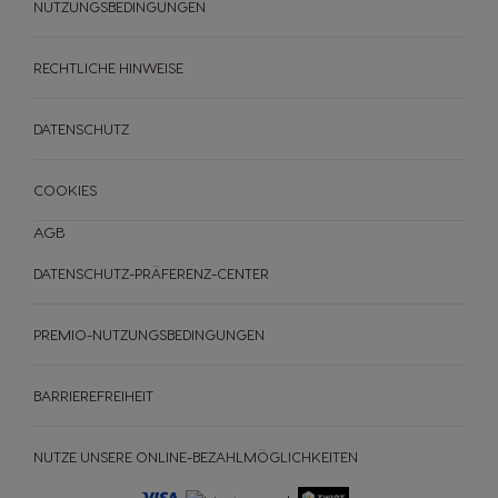
Italian
Japanese
NUTZUNGSBEDINGUNGEN
RECHTLICHE HINWEISE
Korea
Latvia
Korean
Latvian
DATENSCHUTZ
Lithuania
Malaysia
COOKIES
Lithuanian
Malay
AGB
DATENSCHUTZ-PRÄFERENZ-CENTER
Malta
Mexico
Maltese
Spanish
PREMIO-NUTZUNGSBEDINGUNGEN
Netherland
Nicaragua
BARRIEREFREIHEIT
Dutch
Spanish
NUTZE UNSERE ONLINE-BEZAHLMÖGLICHKEITEN
Norway
Panama