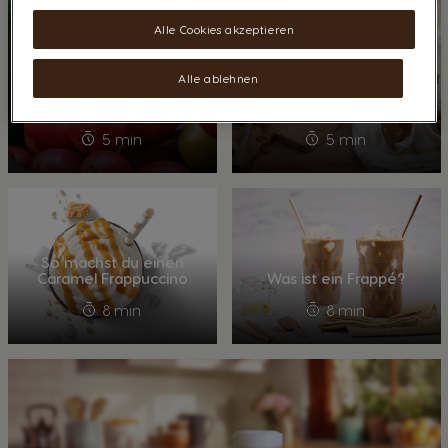
Alle Cookies akzeptieren
Welche
Alle ablehnen
Kaffeebohnensorten
Was ist ein Caramel
gibt es?
Macchiato?
5 min
5 min
So machst du einen
Caramel Frappuccino
Was ist ein Frappé?
8 min
8 min