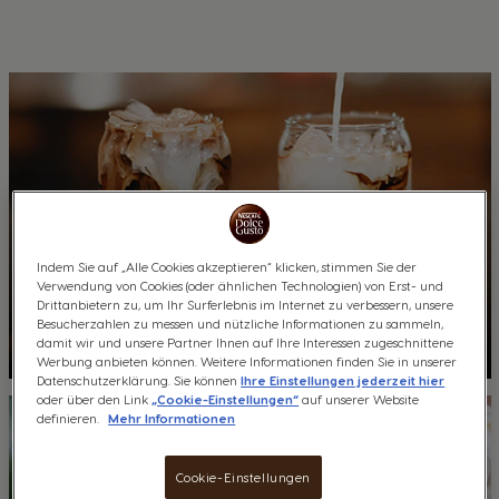
r
c
h
Indem Sie auf „Alle Cookies akzeptieren“ klicken, stimmen Sie der
Was man diesen Sommer trinken sollte: Der Guide
Verwendung von Cookies (oder ähnlichen Technologien) von Erst- und
für eisgekühlte Getränkes
Drittanbietern zu, um Ihr Surferlebnis im Internet zu verbessern, unsere
Besucherzahlen zu messen und nützliche Informationen zu sammeln,
7 min
damit wir und unsere Partner Ihnen auf Ihre Interessen zugeschnittene
Werbung anbieten können. Weitere Informationen finden Sie in unserer
Datenschutzerklärung. Sie können
Ihre Einstellungen jederzeit hier
oder über den Link
„Cookie-Einstellungen“
auf unserer Website
definieren.
Mehr Informationen
Cookie-Einstellungen