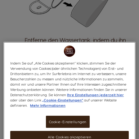
Entferne den Wassertank, indem du ihn
von der linken Seite nach rechts
schiebst. Achte darauf, dass die
Indem Sie auf „Alle Cookies akzeptieren“ klicken, stimmen Sie der
Maschine immer aufrecht steht!
Verwendung von Cookies (oder ähnlichen Technologien) von Erst- und
Drittanbietern zu, um Ihr Surferlebnis im Internet zu verbessern, unsere
Besucherzahlen zu messen und nützliche Informationen zu sammeln,
damit wir und unsere Partner Ihnen auf Ihre Interessen zugeschnittene
Werbung anbieten können. Weitere Informationen finden Sie in unserer
Datenschutzerklärung. Sie können
Ihre Einstellungen jederzeit hier
oder über den Link
„Cookie-Einstellungen“
auf unserer Website
definieren.
Mehr Informationen
Cookie-Einstellungen
Alle Cookies akzeptieren