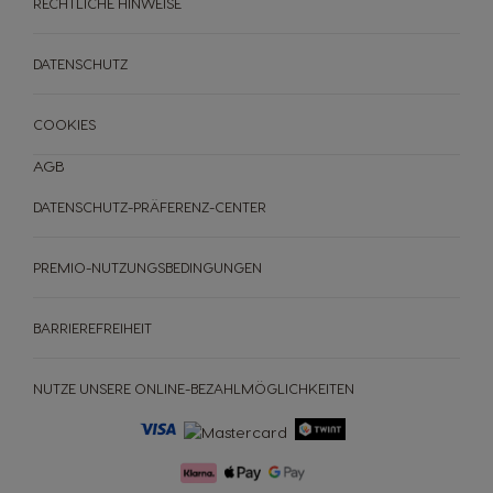
RECHTLICHE HINWEISE
DATENSCHUTZ
COOKIES
AGB
DATENSCHUTZ-PRÄFERENZ-CENTER
PREMIO-NUTZUNGSBEDINGUNGEN
BARRIEREFREIHEIT
MASCHINEN
GETRÄNKE
ACCESSOIRES
NUTZE UNSERE ONLINE-BEZAHLMÖGLICHKEITEN
ORIGINAL
ORIGINAL
Maschinen
Getränke
Maschinen
Getränke
NACHHALTIGKEIT
So schmeckt die Zukunft
Pods & Sachets auf Papierbasis
für
NEO
Maschinen
DEIN COFFEE SHOP