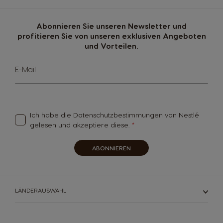
Abonnieren Sie unseren Newsletter und
profitieren Sie von unseren exklusiven Angeboten
und Vorteilen.
Sign
E-Mail
Up
for
Our
Newsletter:
Ich habe die
Datenschutzbestimmungen
von Nestlé
gelesen und akzeptiere diese.
ABONNIEREN
LÄNDERAUSWAHL