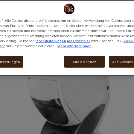
ist eine weitere Möglichkeit, wie deine Maschine 
linken oder nicht leuchten. Das bedeuten die versc
uf „Alle Cookies akzeptieren“ klicken, stimmen Sie der Verwendung von Cookies (oder 
) von Erst- und Drittanbietern zu, um Ihr Surferlebnis im Internet zu verbessern, uns
len zu messen und nützliche Informationen zu sammeln, damit wir und unsere Part
ssen zugeschnittene Werbung anbieten können. Weitere Informationen finden Sie in un
erklärung. Sie können
Ihre Einstellungen jederzeit hier
oder über den Link
„Cooki
en“
auf unserer Website definieren.
Mehr Informationen
instellungen
Alle ablehnen
Alle Cookies