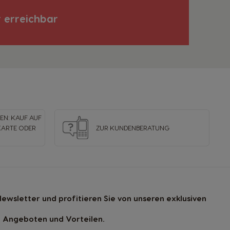
Italian
r erreichbar
Latvia
Latvian
Malta
Maltese
N: KAUF AUF
KARTE ODER
ZUR KUNDENBERATUNG
Nicaragua
Spanish
Paraguay
Spanish
ewsletter und profitieren Sie von unseren exklusiven
Angeboten und Vorteilen.
Poland