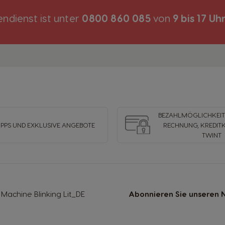
Indonesian
ndienst ist unter
0800 860 085
von
9 bis 17 Uh
Korea
Korean
Malaysia
Malay
BEZAHLMÖGLICHKEITE
IPPS UND EXKLUSIVE ANGEBOTE
RECHNUNG, KREDIT
Netherland
TWINT
Dutch
Panama
Spanish
Machine Blinking Lit_DE
Abonnieren Sie unseren N
Philippines