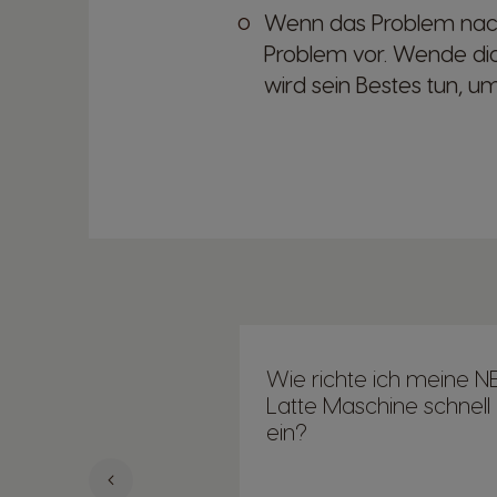
Wenn das Problem nach 
Problem vor. Wende dic
wird sein Bestes tun, u
Argentina
Spanish
Belgium
Dutch
Caribbean
Wie richte ich meine N
English
Latte Maschine schnell
ein?
Costa Rica
Spanish