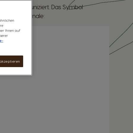
mit dir kommuniziert. Das Symbol
hiedenen Signale:
ähnlichen
ere
ner Ihnen auf
serer
e-
 akzeptieren