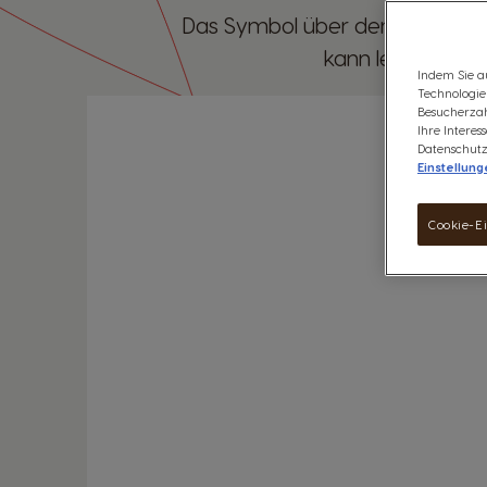
Das Symbol über der Starttaste 
kann leuchten, b
Indem Sie a
Technologien
Besucherzah
Ihre Intere
Datenschutz
Einstellung
Cookie-E