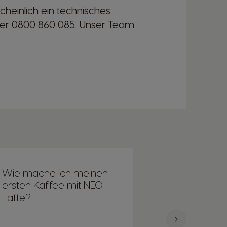
heinlich ein technisches
ter 0800 860 085. Unser Team
Belgium
French
Bulgaria
Bulgarian
Colombia
Wie mache ich meinen
Wie verbind
Spanish
ersten Kaffee mit NEO
NEO Latte
Latte?
Kaffeemasc
Czechia
Czeck