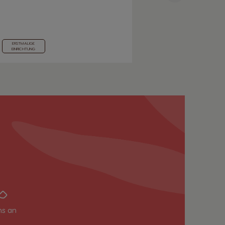
El Salvador
ERSTMALIGE
ERSTMALIGE
Spanish
EINRICHTUNG
EINRICHTUNG
France
French
Guatemala
Spanish
Hong Kong
Chinese
ns an
Italy