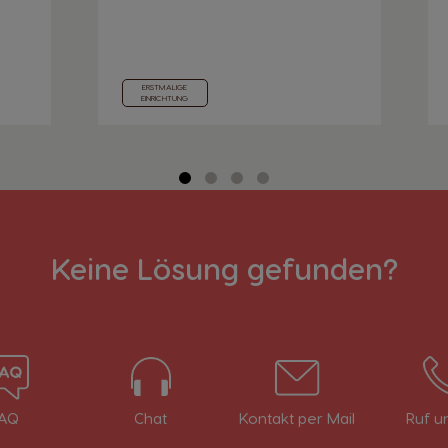
Ecuador
ERSTMALIGE
Spanish
EINRICHTUNG
Finland
Finnish
Greece
Keine Lösung gefunden?
Greek
Hong Kong
English
AQ
Chat
Kontakt per Mail
Ruf u
Indonesia