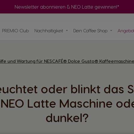
Adapter
ke
Maschinen
Newsletter abonnieren & NEO Latte gewinnen!*
Ma
PREMIO Club
Nachhaltigkeit
Dein Coffee Shop
Angebo
Schnell bestellen
Ma
seln
Heimkompostierung von NEO Pods
Ce
Finde das beste System für dich
e
pseln
Bereite eine NEO Schwarzkaffee-Auswahl
pierbasis
hinen
mit deiner ORIGINAL Maschine zu
ilfe und Wartung für NESCAFÉ® Dolce Gusto® Kaffeemaschin
ukunft
nen
uchtet oder blinkt das 
NEO Latte Maschine ode
dunkel?