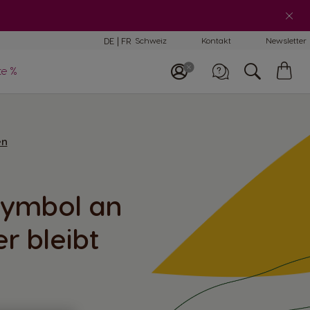
schinenvergleich
DE
FR
Schweiz
Kontakt
Newsletter
My
te %
E-Mail Support
Car
schinen Help-
Rufe uns an
nter
0800 86 00 85
en
Symbol an
r bleibt