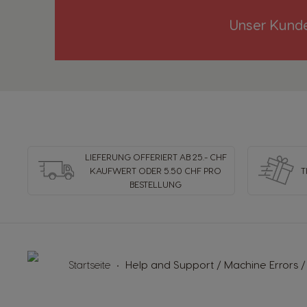
Hungarian
Unser Kunde
Japan
Japanese
Lithuania
Lithuanian
LIEFERUNG OFFERIERT AB 25.- CHF
KAUFWERT ODER 5.50 CHF PRO
T
Mexico
BESTELLUNG
Spanish
Norway
Norwegian
Startseite
Help and Support / Machine Errors / 
Peru