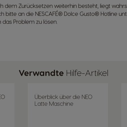
dem Zurücksetzen weiterhin besteht, liegt wahrsc
Länderauswahl
h bitte an die NESCAFÉ® Dolce Gusto® Hotline un
m das Problem zu lösen.
Austria
German
Brazil
Verwandte
Hilfe-Artikel
Portuguese
Chile
EO
Überblick über die NEO
Spanish
Latte Maschine
Croatia
Croatian