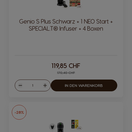
Genio S Plus Schwarz + 1 NEO Start +
SPECIAL.T® Infuser + 4 Boxen
119,85 CHF
Regular Price
170,40 CHF
Menge
IN DEN WARENKORB
Weniger
Mehr
-28%