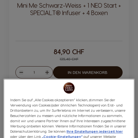
Mini Me Schwarz-Weiss + 1 NEO Start +
SPECIAL.T® Infuser + 4 Boxen
84,90 CHF
Regular Price
135,40 CHF
Menge
IN DEN WARENKORB
Weniger
Mehr
-37%
Indem Sie auf „Alle Cookies akzeptieren“ klicken, stimmen Sie der
Verwendung von Cookies (oder ähnlichen Technologien) von Erst- und
Drittanbietern zu, um Ihr Surferlebnis im Internet zu verbessern, unsere
Besucherzahlen zu messen und nützliche Informationen zu sammeln,
damit wir und unsere Partner Ihnen auf Ihre Interessen zugeschnittene
Werbung anbieten können. Weitere Informationen finden Sie in unserer
Datenschutzerklärung. Sie können
Ihre Einstellungen jederzeit hier
oder über den Link
„Cookie-Einstellungen“
auf unserer Website