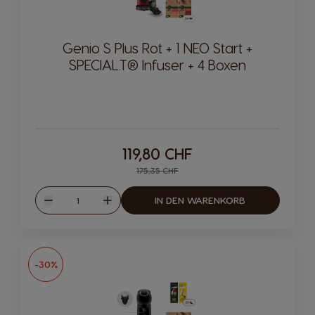
Genio S Plus Rot + 1 NEO Start +
SPECIAL.T® Infuser + 4 Boxen
119,80 CHF
Regular Price
175,35 CHF
Menge
IN DEN WARENKORB
Weniger
Mehr
-30%