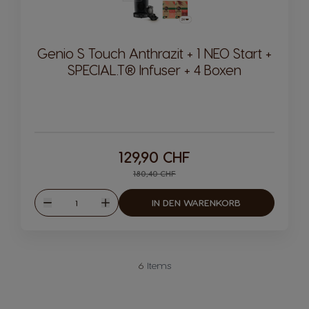
Genio S Touch Anthrazit + 1 NEO Start +
SPECIAL.T® Infuser + 4 Boxen
129,90 CHF
Regular Price
180,40 CHF
Menge
IN DEN WARENKORB
Weniger
Mehr
6
Items