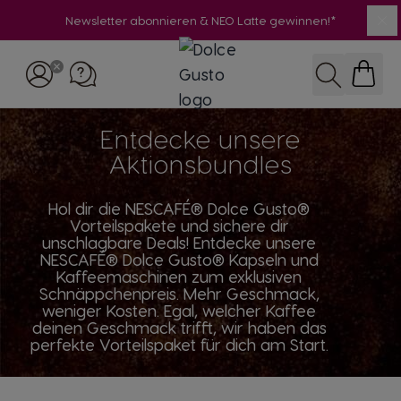
Newsletter abonnieren & NEO Latte gewinnen!*
SC
Skip to Content
Suchen
Entdecke unsere
Aktionsbundles
Hol dir die NESCAFÉ® Dolce Gusto®
Vorteilspakete und sichere dir
unschlagbare Deals! Entdecke unsere
NESCAFÉ® Dolce Gusto® Kapseln und
Kaffeemaschinen zum exklusiven
Schnäppchenpreis. Mehr Geschmack,
weniger Kosten. Egal, welcher Kaffee
deinen Geschmack trifft, wir haben das
perfekte Vorteilspaket für dich am Start.