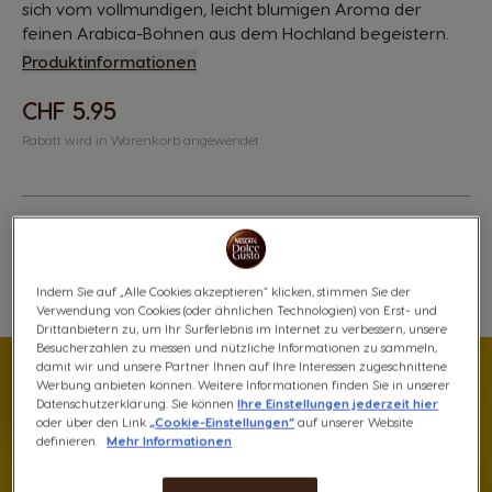
sich vom vollmundigen, leicht blumigen Aroma der
feinen Arabica-Bohnen aus dem Hochland begeistern.
Produktinformationen
CHF 5.95
Rabatt wird in Warenkorb angewendet
Indem Sie auf „Alle Cookies akzeptieren“ klicken, stimmen Sie der
Zur Wunschliste Hinzufügen
Zur Wunschliste Hinzufügen
Verwendung von Cookies (oder ähnlichen Technologien) von Erst- und
Drittanbietern zu, um Ihr Surferlebnis im Internet zu verbessern, unsere
Besucherzahlen zu messen und nützliche Informationen zu sammeln,
damit wir und unsere Partner Ihnen auf Ihre Interessen zugeschnittene
Werbung anbieten können. Weitere Informationen finden Sie in unserer
Datenschutzerklärung. Sie können
Ihre Einstellungen jederzeit hier
oder über den Link
„Cookie-Einstellungen“
auf unserer Website
definieren.
Mehr Informationen