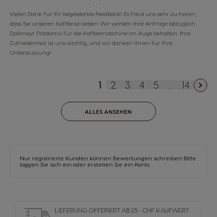
Vielen Dank für Ihr begeistertes Feedback! Es freut uns sehr zu hören,
dass Sie unseren Kaffee so lieben. Wir werden Ihre Anfrage bezüglich
Dallmayr Prodomo für die Kaffeemaschine im Auge behalten. Ihre
Zufriedenheit ist uns wichtig, und wir danken Ihnen für Ihre
Unterstützung!
1
2
3
4
5
...
14
You're currently reading p
Seite
Seite
Seite
Seite
Seite
ALLES ANSEHEN
Nur registrierte Kunden können Bewertungen schreiben Bitte
loggen Sie sich ein oder
erstellen Sie ein Konto
.
LIEFERUNG OFFERIERT AB 25.- CHF KAUFWERT