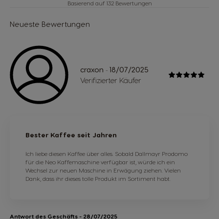
Basierend auf 132 Bewertungen
Neueste Bewertungen
craxon
18/07/2025
-
Verifizierter Käufer
Bester Kaffee seit Jahren
Ich liebe diesen Kaffee über alles. Sobald Dallmayr Prodomo
für die Neo Kaffemaschine verfügbar ist, würde ich ein
Wechsel zur neuen Maschine in Erwägung ziehen. Vielen
Dank, dass ihr dieses tolle Produkt im Sortiment habt.
Antwort des Geschäfts
- 28/07/2025