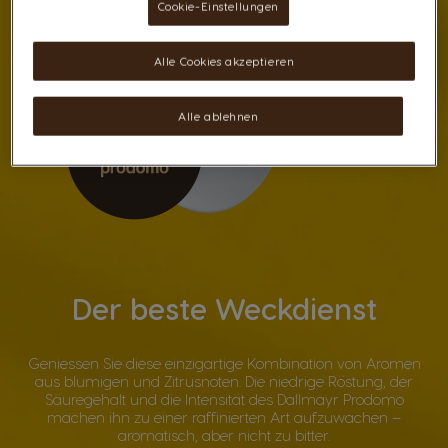
Cookie-Einstellungen
Alle Cookies akzeptieren
Alle ablehnen
Der beste Weckdienst
Geniessen Sie diese einzigartige Kombination von Aromen
aus blumigen und Zitrusnoten. Die niedrige Röstung, der
Säuregehalt und die Intensität des Dallmayr Prodomo
machen ihn zu einer raffinierten Art aufzuwachen –
aromatisch, aber nicht zu bitter.