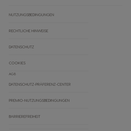
HEIMKOMPOSTIERUNG VON
NEO PODS
UNSER SORTIMENT
NUTRI-SCORE
NUTZUNGSBEDINGUNGEN
REZEPTE
ANGEBOTE
BLACK FRIDAY
RECHTLICHE HINWEISE
ANDERE
DATENSCHUTZ
FAQ
WIDERRUFE DEINE BESTELLUNG
COOKIES
AGB
DATENSCHUTZ-PRÄFERENZ-CENTER
PREMIO-NUTZUNGSBEDINGUNGEN
BARRIEREFREIHEIT