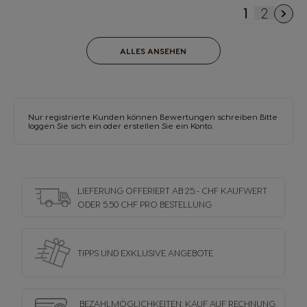
1
2
You're cu
Seite
ALLES ANSEHEN
Nur registrierte Kunden können Bewertungen schreiben Bitte
loggen Sie sich ein oder
erstellen Sie ein Konto
.
LIEFERUNG OFFERIERT AB 25.- CHF KAUFWERT
ODER 5.50 CHF PRO BESTELLUNG
TIPPS UND EXKLUSIVE ANGEBOTE
BEZAHLMÖGLICHKEITEN: KAUF AUF RECHNUNG,