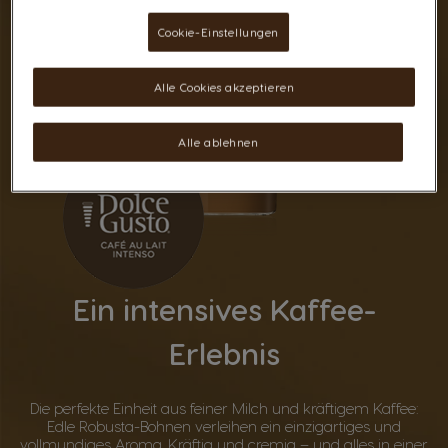
Cookie-Einstellungen
Alle Cookies akzeptieren
Alle ablehnen
Ein intensives Kaffee-
Erlebnis
Die perfekte Einheit aus feiner Milch und kräftigem Kaffee:
Edle Robusta-Bohnen verleihen ein einzigartiges und
vollmundiges Aroma. Kräftig und cremig – und alles in einer