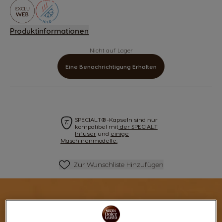
Produktinformationen
Nicht auf Lager
Eine Benachrichtigung Erhalten
SPECIAL.T®-Kapseln sind nur
kompatibel mit
der SPECIAL.T
Infuser
und
einige
Maschinenmodelle.
Zur Wunschliste Hinzufügen
Zur Wunschliste Hinzufügen