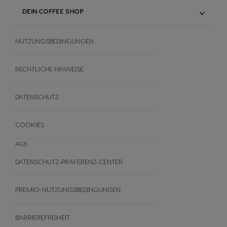
ORIGINAL KAPSELN & NEO PODS
DEIN COFFEE SHOP
HEIMKOMPOSTIERUNG VON
NEO PODS
UNSER SORTIMENT
NUTRI-SCORE
NUTZUNGSBEDINGUNGEN
REZEPTE
ANGEBOTE
BLACK FRIDAY
RECHTLICHE HINWEISE
ANDERE
DATENSCHUTZ
FAQ
WIDERRUFE DEINE BESTELLUNG
COOKIES
AGB
DATENSCHUTZ-PRÄFERENZ-CENTER
PREMIO-NUTZUNGSBEDINGUNGEN
BARRIEREFREIHEIT