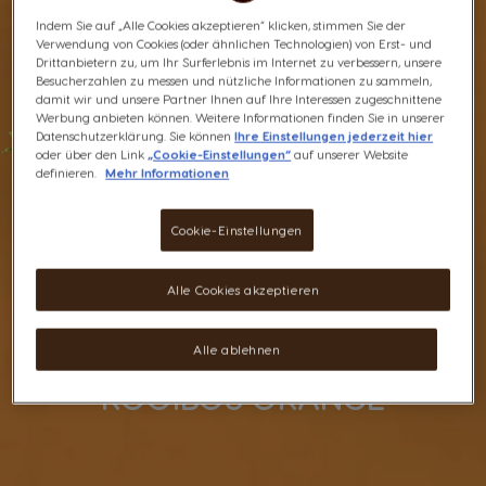
Indem Sie auf „Alle Cookies akzeptieren“ klicken, stimmen Sie der
Verwendung von Cookies (oder ähnlichen Technologien) von Erst- und
Drittanbietern zu, um Ihr Surferlebnis im Internet zu verbessern, unsere
Besucherzahlen zu messen und nützliche Informationen zu sammeln,
damit wir und unsere Partner Ihnen auf Ihre Interessen zugeschnittene
Werbung anbieten können. Weitere Informationen finden Sie in unserer
Datenschutzerklärung. Sie können
Ihre Einstellungen jederzeit hier
oder über den Link
„Cookie-Einstellungen“
auf unserer Website
definieren.
Mehr Informationen
Cookie-Einstellungen
Alle Cookies akzeptieren
Alle ablehnen
ROOIBOS ORANGE