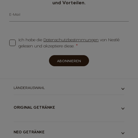
und Vorteilen.
E-Mail
Ich habe die
Datenschutzbestimmungen
von Nestlé
gelesen und akzeptiere diese.
ABONNIEREN
LÄNDERAUSWAHL
ORIGINAL GETRÄNKE
ALLE UNSERE GETRÄNKE
ESPRESSOS
LANGE KAFFEES
NEO GETRÄNKE
LATTES