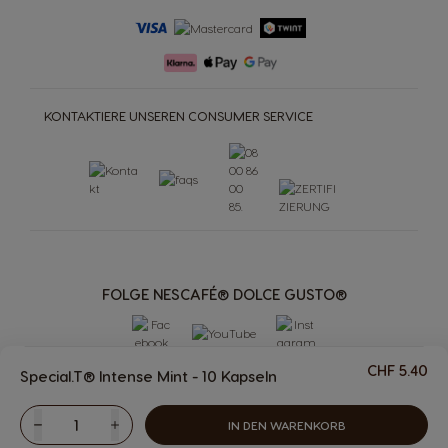
KONTAKTIERE UNSEREN CONSUMER SERVICE
FOLGE NESCAFÉ® DOLCE GUSTO®
CHF 5.40
Special.T® Intense Mint - 10 Kapseln
IN DEN WARENKORB
Weniger
Menge
Mehr
MASCHINEN
GETRÄNKE
Getränke
Maschinen
PREMIO Club
MEHR
ACCESSOIRES