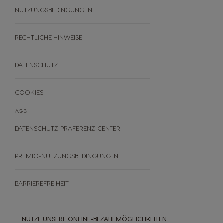
NUTRI-SCORE
NUTZUNGSBEDINGUNGEN
REZEPTE
ANGEBOTE
BLACK FRIDAY
RECHTLICHE HINWEISE
ANDERE
DATENSCHUTZ
FAQ
WIDERRUFE DEINE BESTELLUNG
COOKIES
AGB
DATENSCHUTZ-PRÄFERENZ-CENTER
PREMIO-NUTZUNGSBEDINGUNGEN
BARRIEREFREIHEIT
NUTZE UNSERE ONLINE-BEZAHLMÖGLICHKEITEN