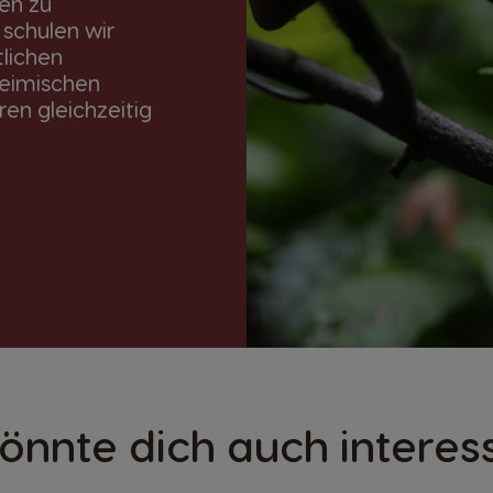
en zu
 schulen wir
lichen
heimischen
en gleichzeitig
önnte dich auch interes