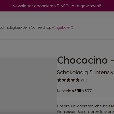
Newsletter abonnieren & NEO Latte gewinnen!*
Adapter
änke
inen
Mas
chhaltigkeit
Dein Coffee Shop
Angebote %
Schnell bestellen
Mas
Finde das beste System für dich
Cen
apierbasis
Bereite eine NEO Schwarzkaffee-Auswahl
apseln
Heimkompostierung von NEO Pods
Chococino -
kapseln
pte
hinen
mit deiner ORIGINAL Maschine zu
chinen
Zukunft
Schokoladig & Intensiv
(211)
Kapseln:
x8
x8
Kapsel Symbol
Kapsel Symbol
Unsere unwiderstehliche heisse 
Geniessen Sie unseren leckere