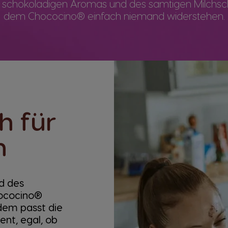
s schokoladigen Aromas und des samtigen Milchs
dem Chococino® einfach niemand widerstehen.
h für
n
d des
ococino®
dem passt die
nt, egal, ob