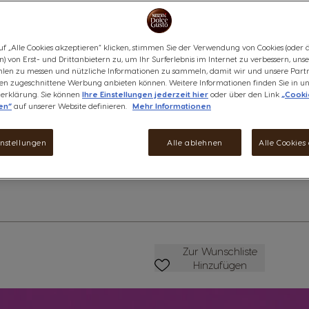
Schokoladengenuss mit Vanillen
erstklassigen Kakaobohnen.
uf „Alle Cookies akzeptieren“ klicken, stimmen Sie der Verwendung von Cookies (oder 
Was ist der Nutri-Score?
) von Erst- und Drittanbietern zu, um Ihr Surferlebnis im Internet zu verbessern, uns
Produktinformationen
len zu messen und nützliche Informationen zu sammeln, damit wir und unsere Part
ssen zugeschnittene Werbung anbieten können. Weitere Informationen finden Sie in un
erklärung. Sie können
Ihre Einstellungen jederzeit hier
oder über den Link
„Cooki
CHF 5.95
en“
auf unserer Website definieren.
Mehr Informationen
anzeigen
Rabatt wird in Warenkorb an
instellungen
Alle ablehnen
Alle Cookies
Weniger
Menge
M
Zur Wunschliste Hinzufüge
Zur Wunschliste
Hinzufügen