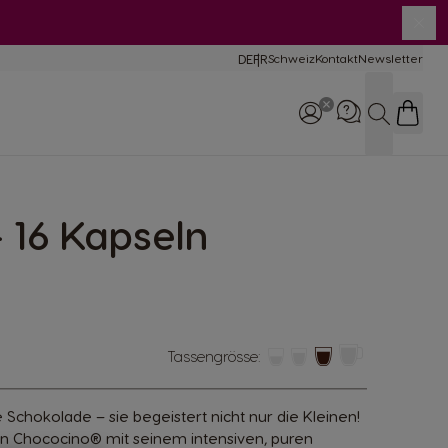
SCH
DE
FR
Schweiz
Kontakt
Newsletter
Language
chinenvergleich
Suchen
chinen Help-
ter
 16 Kapseln
Telefon Support
0800 86 00 85
9:00 - 17:00
Tassengrösse:
Schokolade – sie begeistert nicht nur die Kleinen!
n Chococino® mit seinem intensiven, puren