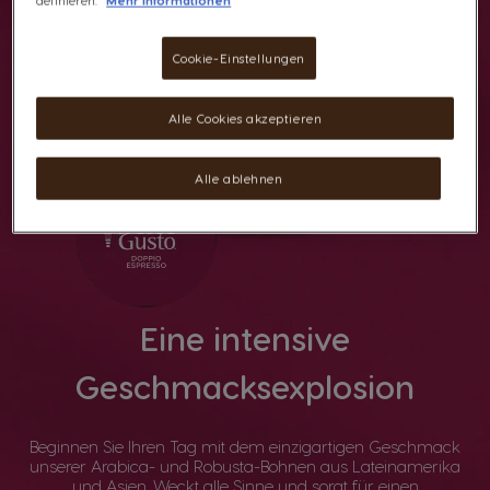
definieren.
Mehr Informationen
Cookie-Einstellungen
Alle Cookies akzeptieren
Alle ablehnen
Eine intensive
Geschmacksexplosion
Beginnen Sie Ihren Tag mit dem einzigartigen Geschmack
unserer Arabica- und Robusta-Bohnen aus Lateinamerika
und Asien. Weckt alle Sinne und sorgt für einen