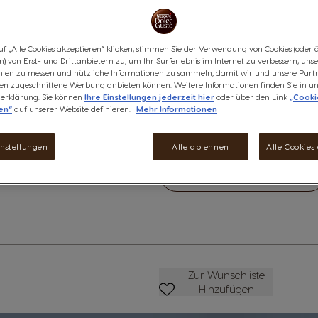
Ein kräftiger, malziger Assam
Frühstück.​
uf „Alle Cookies akzeptieren“ klicken, stimmen Sie der Verwendung von Cookies (oder 
) von Erst- und Drittanbietern zu, um Ihr Surferlebnis im Internet zu verbessern, uns
len zu messen und nützliche Informationen zu sammeln, damit wir und unsere Part
ssen zugeschnittene Werbung anbieten können. Weitere Informationen finden Sie in un
erklärung. Sie können
Ihre Einstellungen jederzeit hier
oder über den Link
„Cooki
Produktinformationen
en“
auf unserer Website definieren.
Mehr Informationen
anzeigen
CHF 5.40
instellungen
Alle ablehnen
Alle Cookies
Weniger
Menge
M
Zur Wunschliste Hinzufüge
Zur Wunschliste
Hinzufügen