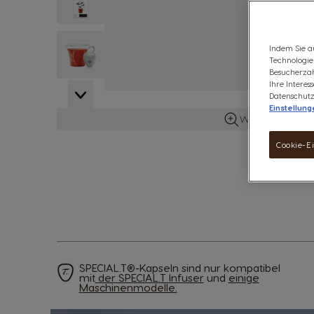
View larger image
Indem Sie a
Technologien
Besucherzah
Ihre Intere
View larger image
Datenschutz
Einstellung
Weitere Details 
Cookie-E
View larger image
SPECIAL.T®-Kapseln sind nur kompatibel
mit
der SPECIAL.T Infuser
und
einige
Maschinenmodelle.