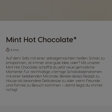
Korea
Latvia
Korean
Latvian
Lithuania
Malaysia
Lithuanian
Malay
Mint Hot Chocolate*
Malta
Mexico
5 min
Maltese
Spanish
Auf dem Sofa mit einer selbstgemachten heißen Schoki zu
entspannen, ist immer eine gute Idee, oder? Mit unserer
Mint Hot Chocolate schaffst du jetzt neue gemütliche
Netherland
Nicaragua
Momente. Für reichhaltige, cremige Schokoladenaromen
mit einer belebenden Minznote. Bereite dieses Rezept zu
Dutch
Spanish
Hause als besondere Delikatesse zu oder wenn Freunde
und Familie zu Besuch kommen – damit liegst du immer
richtig!
Norway
Panama
Norwegian
Spanish