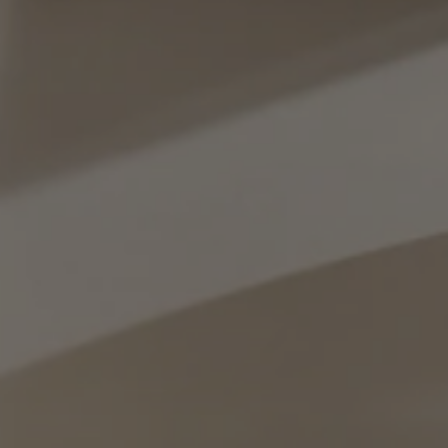
Spanish
Spanish
Croatia
Czechia
Croatian
Czeck
Denmark
Ecuador
Dannish
Spanish
El Salvador
Estonia
Spanish
Estonian
Finland
France
Finnish
French
Germany
Greece