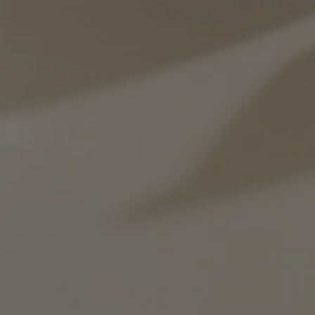
German
Greek
Guatemala
Honduras
Spanish
Spanish
Hong Kong
Hong Kong
English
Chinese
Hungary
Indonesia
Hungarian
Indonesian
Italy
Japan
Italian
Japanese