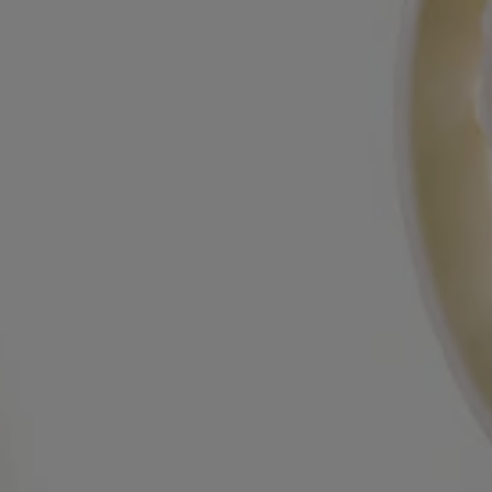
Turkey
UAE
Turkish
English
UAE
Ukraine
Arabic
Ukrainian
Uruguay
United Kingdom
Spanish
English
Venezuela
Spanish