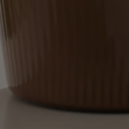
Argentina
Austria
Spanish
German
Belgium
Belgium
French
Dutch
Brazil
Bulgaria
Portuguese
Bulgarian
Caribbean
Chile
English
Spanish
Colombia
Costa Rica